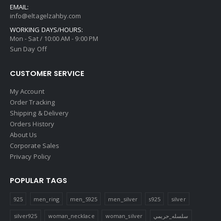
EMAIL:
info@eltagelzahby.com
WORKING DAYS/HOURS:
Mon - Sat / 10:00 AM - 9:00 PM
Sun Day Off
CUSTOMER SERVICE
My Account
Order Tracking
Shipping & Delivery
Orders History
About Us
Corporate Sales
Privacy Policy
POPULAR TAGS
925
men_ring
men_S925
men_silver
s925
silver
silver925
woman_necklace
woman_silver
سلسله_حريمي