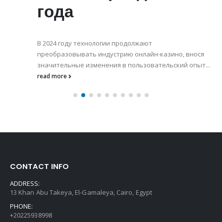
года
В 2024 году технологии продолжают
преобразовывать индустрию онлайн-казино, внося
значительные изменения в пользовательский опыт...
read more
CONTACT INFO
ADDRESS:
13 Khan Abu Takeya, El-Gamaleya, Cairo, Egypt
PHONE:
+20225938998