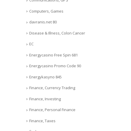
Communications, GPS
Computers, Games
davranis.net 80
Disease & Illness, Colon Cancer
EC
Energycasino Free Spin 681
Energycasino Promo Code 90
Energykasyno 845
Finance, Currency Trading
Finance, Investing
Finance, Personal Finance
Finance, Taxes