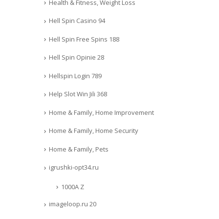
Health & Fitness, Weight Loss
Hell Spin Casino 94
Hell Spin Free Spins 188
Hell Spin Opinie 28
Hellspin Login 789
Help Slot Win Jili 368
Home & Family, Home Improvement
Home & Family, Home Security
Home & Family, Pets
igrushki-opt34.ru
1000A Z
imageloop.ru 20