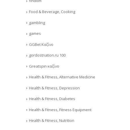
findom
Food & Beverage, Cooking
gambling
games
GGBet Καζίνο
gordostnation.ru 100
Greatspin καζίνο
Health & Fitness, Alternative Medicine
Health & Fitness, Depression
Health & Fitness, Diabetes
Health & Fitness, Fitness Equipment
Health & Fitness, Nutrition