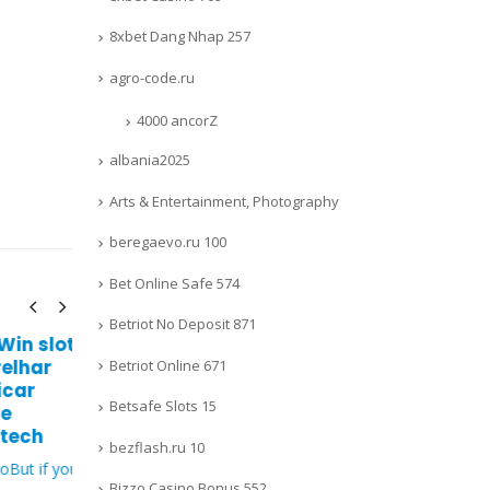
8xbet Dang Nhap 257
agro-code.ru
4000 ancorZ
albania2025
Arts & Entertainment, Photography
beregaevo.ru 100
Bet Online Safe 574
Betriot No Deposit 871
in slots
Freispiele exklusive
25
28
lhar
Einzahlung hilfreiche
Betriot Online 671
ar
Hinweise Neuartig
Mar
Apr
Betsafe Slots 15
Verkettete liste 2026
ech
Content
Kasino Freispiele bloß
bezflash.ru 10
But if you
Einzahlung 2026 pro
Bizzo Casino Bonus 552