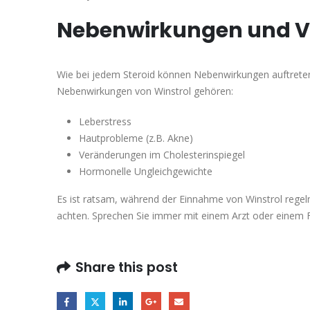
Nebenwirkungen und 
Wie bei jedem Steroid können Nebenwirkungen auftrete
Nebenwirkungen von Winstrol gehören:
Leberstress
Hautprobleme (z.B. Akne)
Veränderungen im Cholesterinspiegel
Hormonelle Ungleichgewichte
Es ist ratsam, während der Einnahme von Winstrol rege
achten. Sprechen Sie immer mit einem Arzt oder einem 
Share this post