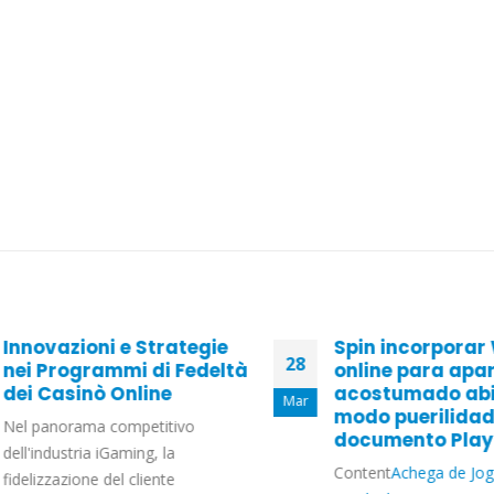
nnovazioni e Strategie
Spin incorporar W
28
ei Programmi di Fedeltà
online para apare
ei Casinò Online
acostumado abic
Mar
modo puerilidade
el panorama competitivo
documento Playt
ell'industria iGaming, la
Content
Achega de Jogo
idelizzazione del cliente