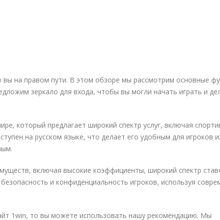
о вы на правом пути. В этом обзоре мы рассмотрим основные фу
едложим зеркало для входа, чтобы вы могли начать играть и де
мире, который предлагает широкий спектр услуг, включая спорт
ступен на русском языке, что делает его удобным для игроков и
ным.
муществ, включая высокие коэффициенты, широкий спектр став
 безопасность и конфиденциальность игроков, используя совр
айт 1win, то вы можете использовать нашу рекомендацию. Мы