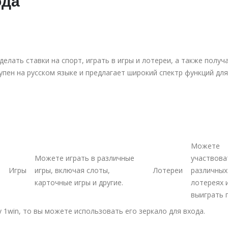
ода
елать ставки на спорт, играть в игры и лотереи, а также получ
упен на русском языке и предлагает широкий спектр функций для
Можете
Можете играть в различные
участвова
Игры
игры, включая слоты,
Лотереи
различных
карточные игры и другие.
лотереях 
выиграть п
1win, то вы можете использовать его зеркало для входа.