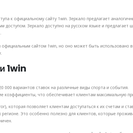
тупа к официальному сайту 1win. Зеркало предлагает аналогич
ым доступом. Зеркало доступно на русском языке и предлагает 
.
я официальным сайтом 1win, но оно может быть использовано в
.
и 1win
20 000 вариантов ставок на различные виды спорта и события.
ие коэффициенты, что обеспечивает клиентам максимальную пр
ror), которая позволяет клиентам доступаться к их счетам и ста
х регионе. Это особенно полезно для клиентов, которые прожив
ничен.