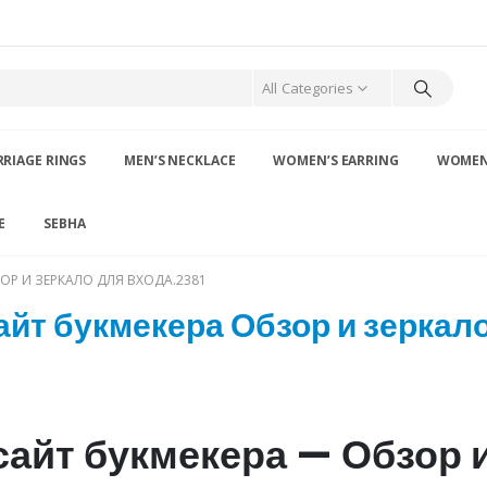
All Categories
RIAGE RINGS
MEN’S NECKLACE
WOMEN’S EARRING
WOMEN’
E
SEBHA
Р И ЗЕРКАЛО ДЛЯ ВХОДА.2381
йт букмекера Обзор и зеркал
айт букмекера — Обзор 