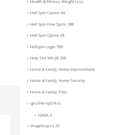
Health & Fitness, Weight Loss
Hell Spin Casino 94
Hell Spin Free Spins 188
Hell Spin Opinie 28
Hellspin Login 789
Help Slot Win Jili 368
Home & Family, Home Improvement
Home & Family, Home Security
Home & Family, Pets
igrushki-opt34.ru
1000A Z
imageloop.ru 20