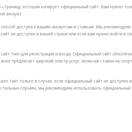
б-страницу, которая копирует официальный сайт. Вам нужно тол
ой аккаунт.
й способ доступа к вашим аккаунтам и ставкам. Мы рекомендуем
сайт не доступен в вашей стране или если вам нужно войти в с
айт 1win для регистрации и входа. Официальный сайт обеспеч
акже предлагает широкий спектр услуг, включая ставки на спорт
ало 1win только в случае, если официальный сайт не доступен 
 остальных случаях, мы рекомендуем использовать официальный 