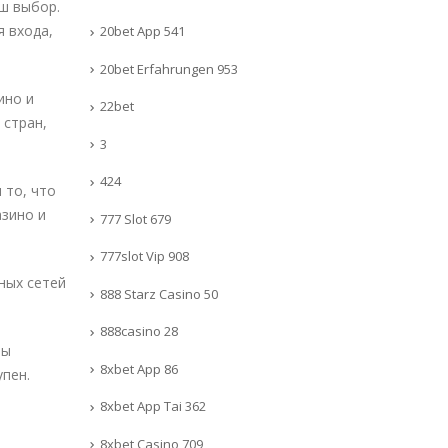
аш выбор.
я входа,
20bet App 541
20bet Erfahrungen 953
ино и
22bet
 стран,
3
424
 то, что
азино и
777 Slot 679
777slot Vip 908
ных сетей
888 Starz Casino 50
888casino 28
Мы
8xbet App 86
упен.
8xbet App Tai 362
8xbet Casino 709