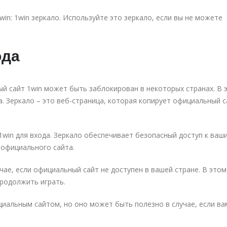
in: 1win зеркало. Используйте это зеркало, если вы не можете
ода
ый сайт 1win может быть заблокирован в некоторых странах. В 
. Зеркало – это веб-страница, которая копирует официальный са
win для входа. Зеркало обеспечивает безопасный доступ к ваш
 официального сайта.
чае, если официальный сайт не доступен в вашей стране. В этом
продолжить играть.
циальным сайтом, но оно может быть полезно в случае, если в