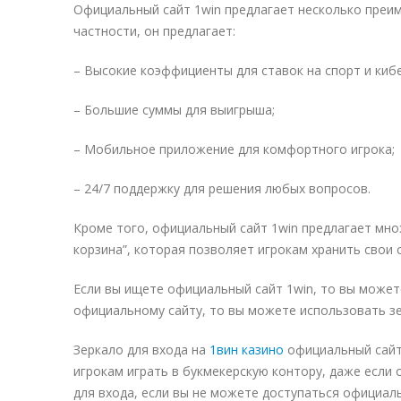
Официальный сайт 1win предлагает несколько преим
частности, он предлагает:
– Высокие коэффициенты для ставок на спорт и киб
– Большие суммы для выигрыша;
– Мобильное приложение для комфортного игрока;
– 24/7 поддержку для решения любых вопросов.
Кроме того, официальный сайт 1win предлагает мн
корзина”, которая позволяет игрокам хранить свои с
Если вы ищете официальный сайт 1win, то вы можете
официальному сайту, то вы можете использовать зе
Зеркало для входа на
1вин казино
официальный сайт 
игрокам играть в букмекерскую контору, даже если
для входа, если вы не можете доступаться официаль