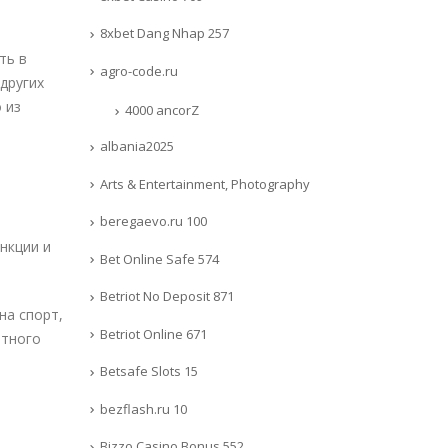
8xbet Dang Nhap 257
ть в
agro-code.ru
других
 из
4000 ancorZ
albania2025
Arts & Entertainment, Photography
beregaevo.ru 100
нкции и
Bet Online Safe 574
Betriot No Deposit 871
на спорт,
Betriot Online 671
ртного
Betsafe Slots 15
bezflash.ru 10
Bizzo Casino Bonus 552