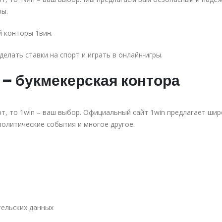
ры.
й конторы 1вин.
лать ставки на спорт и играть в онлайн-игры.
– букмекерская контора
т, то 1win – ваш выбор. Официальный сайт 1win предлагает ши
 политические события и многое другое.
ельских данных