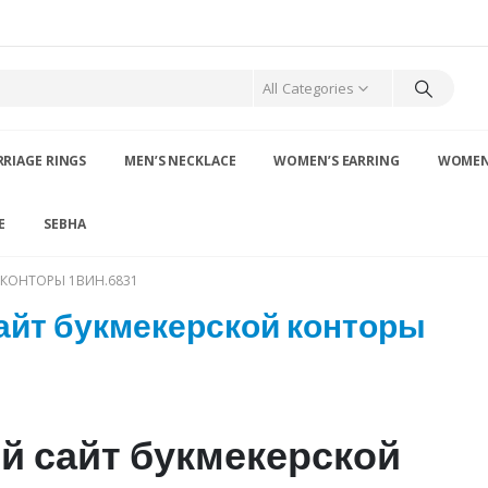
All Categories
RIAGE RINGS
MEN’S NECKLACE
WOMEN’S EARRING
WOMEN’
E
SEBHA
КОНТОРЫ 1ВИН.6831
айт букмекерской конторы
й сайт букмекерской