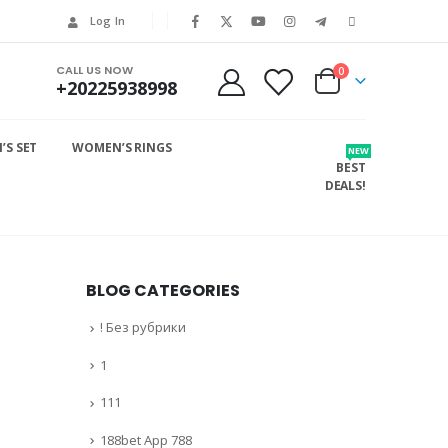
Log In
CALL US NOW
0
+20225938998
S SET
WOMEN’S RINGS
NEW
BEST
DEALS!
BLOG CATEGORIES
! Без рубрики
1
111
188bet App 788