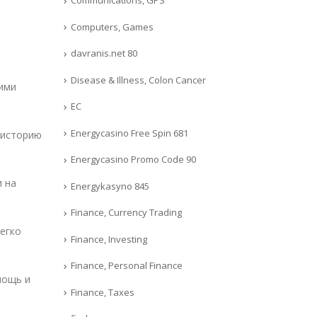
Communications, GPS
Computers, Games
davranis.net 80
Disease & Illness, Colon Cancer
оими
EC
Energycasino Free Spin 681
 историю
Energycasino Promo Code 90
и на
Energykasyno 845
Finance, Currency Trading
легко
Finance, Investing
Finance, Personal Finance
мощь и
Finance, Taxes