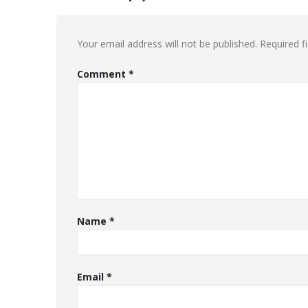
Your email address will not be published.
Required f
Comment
*
Name
*
Email
*