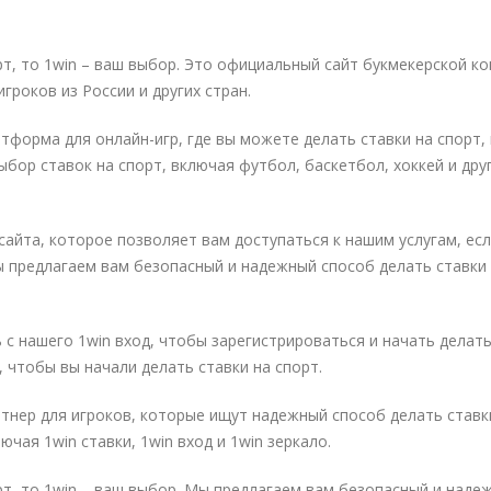
рт, то 1win – ваш выбор. Это официальный сайт букмекерской к
гроков из России и других стран.
атформа для онлайн-игр, где вы можете делать ставки на спорт, 
ыбор ставок на спорт, включая футбол, баскетбол, хоккей и дру
сайта, которое позволяет вам доступаться к нашим услугам, ес
 предлагаем вам безопасный и надежный способ делать ставки 
 с нашего 1win вход, чтобы зарегистрироваться и начать делать
 чтобы вы начали делать ставки на спорт.
артнер для игроков, которые ищут надежный способ делать ставк
ючая 1win ставки, 1win вход и 1win зеркало.
рт, то 1win – ваш выбор. Мы предлагаем вам безопасный и наде