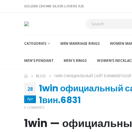
GOLDEN CROWN SILVER LOVERS 925
CATEGORIES
MEN MARRIAGE RINGS
WOMEN MAR
MEN’S PENDANT
MEN’S RINGS
WOMEN’S NECKLAC
BLOG
1WIN ОФИЦИАЛЬНЫЙ САЙТ БУКМЕКЕРСКОЙ 
1win официальный с
28
1вин.6831
Apr
0 COMMENTS
1win — официальны