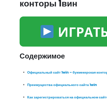
конторы 1вин
ИГРАТ
Содержимое
Официальный сайт 1win – букмекерская конто
Преимущества официального сайта 1win
Как зарегистрироваться на официальном сайт