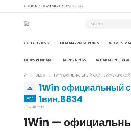
GOLDEN CROWN SILVER LOVERS 925
CATEGORIES
MEN MARRIAGE RINGS
WOMEN MAR
MEN’S PENDANT
MEN’S RINGS
WOMEN’S NECKLAC
BLOG
1WIN ОФИЦИАЛЬНЫЙ САЙТ БУКМЕКЕРСКОЙ 
1Win официальный с
28
1вин.6834
Apr
0 COMMENTS
1Win — официальны