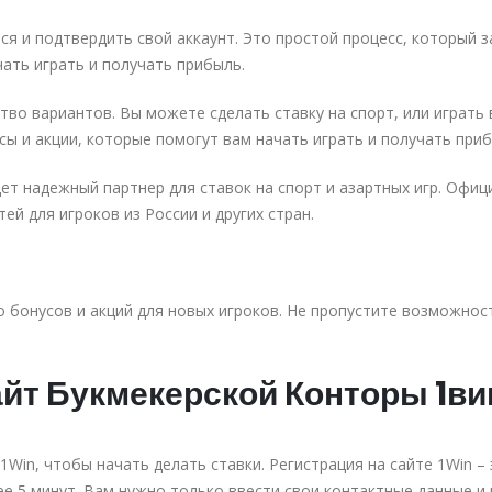
ся и подтвердить свой аккаунт. Это простой процесс, который 
ать играть и получать прибыль.
тво вариантов. Вы можете сделать ставку на спорт, или играть 
ы и акции, которые помогут вам начать играть и получать приб
щет надежный партнер для ставок на спорт и азартных игр. Офи
ей для игроков из России и других стран.
 бонусов и акций для новых игроков. Не пропустите возможнос
йт Букмекерской Конторы 1ви
1Win, чтобы начать делать ставки. Регистрация на сайте 1Win – 
ее 5 минут. Вам нужно только ввести свои контактные данные и