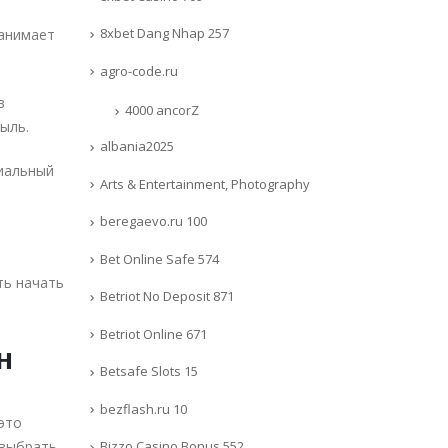
8xbet Dang Nhap 257
занимает
agro-code.ru
в
4000 ancorZ
ыль.
albania2025
циальный
Arts & Entertainment, Photography
beregaevo.ru 100
Bet Online Safe 574
ть начать
Betriot No Deposit 871
Betriot Online 671
н
Betsafe Slots 15
bezflash.ru 10
это
 выбрать
Bizzo Casino Bonus 552