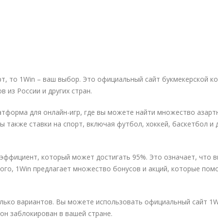
рт, то 1Win – ваш выбор. Это официальный сайт букмекерской к
в из России и других стран.
латформа для онлайн-игр, где вы можете найти множество азартн
ны также ставки на спорт, включая футбол, хоккей, баскетбол и 
оэффициент, который может достигать 95%. Это означает, что 
того, 1Win предлагает множество бонусов и акций, которые пом
олько вариантов. Вы можете использовать официальный сайт 1W
 он заблокирован в вашей стране.