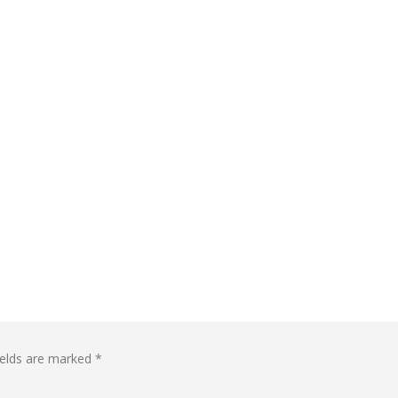
ields are marked
*