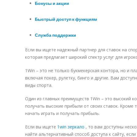
Бонусы и акции
Быстрый доступ к функциям
Служба поддержки
Если вы ищете надежный партнер для ставок на спо
которая предлагает широкий спектр услуг для игроко
1Win – это не только букмекерская контора, но и п
включая покер, рулетку, бинго и другие. Вам доступ
виды спорта.
Один из главных преимуществ 1Win – это высокий к
получать высокие прибыли от своих ставок. Кроме 
начать играть и получать прибыль.
Если вы ищете
1win зеркало
, то вам доступны неск
найти альтернативный способ доступа к сайту, если