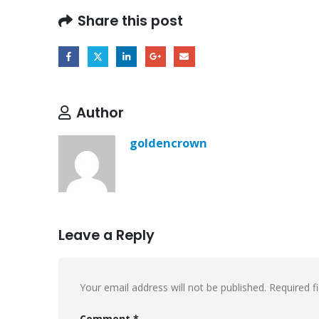
Share this post
Author
goldencrown
Leave a Reply
Your email address will not be published.
Required f
Comment
*