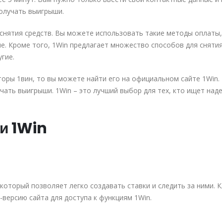
получать выигрыши.
снятия средств. Вы можете использовать такие методы оплаты, 
ругие. Кроме того, 1Win предлагает множество способов для сняти
угие.
оры 1вин, то вы можете найти его на официальном сайте 1Win.
чать выигрыши. 1Win – это лучший выбор для тех, кто ищет над
и 1Win
который позволяет легко создавать ставки и следить за ними. 
версию сайта для доступа к функциям 1Win.