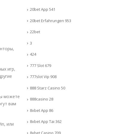
20bet App 541
20bet Erfahrungen 953
22bet
3
онторы,
424
777 Slot 679
ых игр,
другие
777slot Vip 908
888 Starz Casino 50
вы можете
888casino 28
огут вам
8xbet App 86
8xbet App Tai 362
in, или
8xbet Casino 709