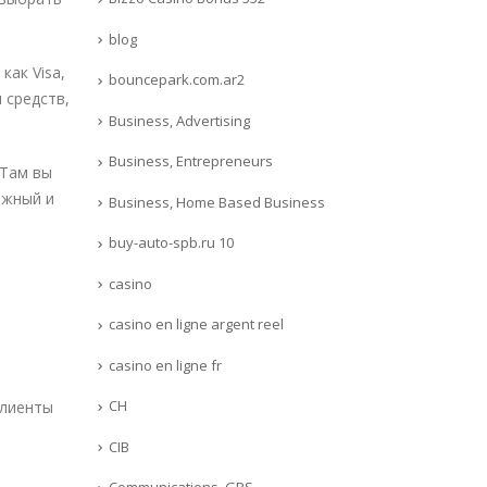
blog
как Visa,
bouncepark.com.ar2
я средств,
Business, Advertising
Business, Entrepreneurs
 Там вы
ежный и
Business, Home Based Business
buy-auto-spb.ru 10
casino
casino en ligne argent reel
casino en ligne fr
CH
Клиенты
CIB