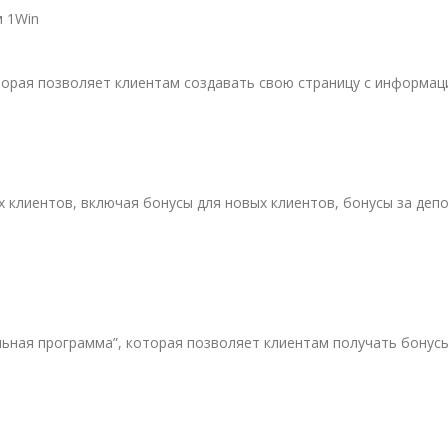
м 1Win
торая позволяет клиентам создавать свою страницу с информац
х клиентов, включая бонусы для новых клиентов, бонусы за депо
ьная программа”, которая позволяет клиентам получать бонусы