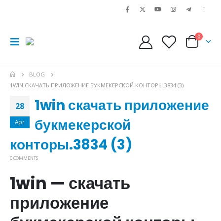
0
BLOG
1WIN СКАЧАТЬ ПРИЛОЖЕНИЕ БУКМЕКЕРСКОЙ КОНТОРЫ.3834 (3)
1win скачать приложение
28
букмекерской
Apr
конторы.3834 (3)
0 COMMENTS
1win — скачать
приложение