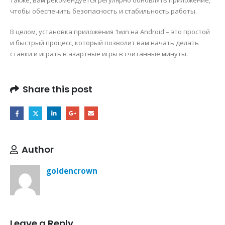
Также, вам рекомендуется регулярно обновлять приложение,
чтобы обеспечить безопасность и стабильность работы.
В целом, установка приложения 1win на Android – это простой
и быстрый процесс, который позволит вам начать делать
ставки и играть в азартные игры в считанные минуты.
Share this post
Author
goldencrown
Leave a Reply