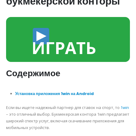
букмекерской конторы
ИГРАТЬ
Содержимое
Установка приложения 1win на Android
Если вы ищете надежный партнер для ставок на спорт, то
1win
– это отличный выбор. Букмекерская контора 1win предлагает
широкий спектр услуг, включая скачивание приложения для
мобильных устройств.