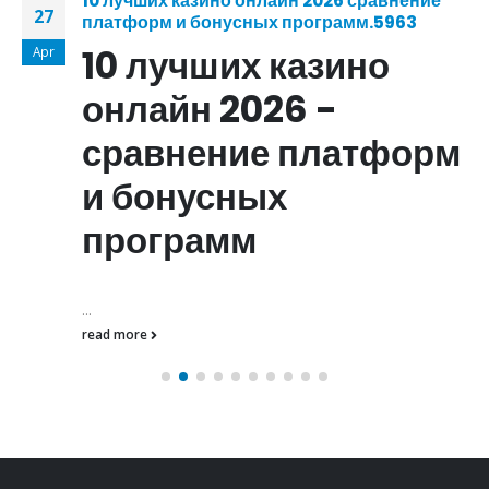
10 лучших казино онлайн 2026 сравнение
27
платформ и бонусных программ.5963
10 лучших казино
Apr
онлайн 2026 -
сравнение платформ
и бонусных
программ
...
read more