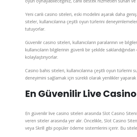
oyun oynayabileceğiniz, canlı destek hizmetleri sunan ve 
Yeni canlı casino siteleri, eski modelini aşarak daha geniş 
siteler, kullanıcılarına çeşitli oyun türlerini deneyimleme
tutuyorlar.
Güvenilir casino siteleri, kullanıcıların paralarının ve bilgil
kullanıcıların bilgilerinin güvenli bir şekilde saklandığınd
kolaylaştırıyorlar.
Casino bahis siteleri, kullanıcılarına çeşitli oyun türlerini 
deneyimini sağlamak için sürekli olarak yenilikler yaparak il
En Güvenilir Live Casino 
En güvenilir live casino siteleri arasında Slot Casino Siteni
veren siteler arasında yer alır. Öncelikle, Slot Casino Sit
veya Skrill gibi popüler ödeme sistemlerini içerir. Bu siteler