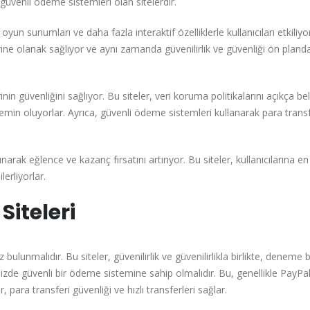
güvenli ödeme sistemleri olan sitelerdir.
oyun sunumları ve daha fazla interaktif özelliklerle kullanıcıları etkiliyo
lerine olanak sağlıyor ve aynı zamanda güvenilirlik ve güvenliği ön pland
erinin güvenliğini sağlıyor. Bu siteler, veri koruma politikalarını açıkça bel
an emin oluyorlar. Ayrıca, güvenli ödeme sistemleri kullanarak para transf
sunarak eğlence ve kazanç fırsatını artırıyor. Bu siteler, kullanıcılarına en
erliyorlar.
Siteleri
z bulunmalıdır. Bu siteler, güvenilirlik ve güvenilirlikla birlikte, deneme
enizde güvenli bir ödeme sistemine sahip olmalıdır. Bu, genellikle PayPal
, para transferi güvenliği ve hızlı transferleri sağlar.