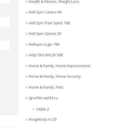
Health & Fitness, Weight Loss
Hell Spin Casino 94
Hell Spin Free Spins 188
Hell Spin Opinie 28
Hellspin Login 789
Help Slot Win Jili 368
Home & Family, Home Improvement
Home & Family, Home Security
Home & Family, Pets
igrushki-opt34.ru
1000A Z
imageloop.ru 20