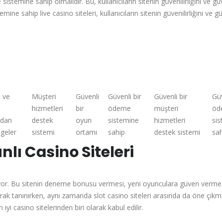
istemine sahip olmalıdır. Bu, kullanıcıların sitenin güvenilirliğini ve güve
e sahip live casino siteleri, kullanıcıların sitenin güvenilirliğini ve güv
ı ve
Müşteri
Güvenli
Güvenli bir
Güvenli bir
Güv
hizmetleri
bir
ödeme
müşteri
öd
rdan
destek
oyun
sistemine
hizmetleri
si
lgeler
sistemi
ortamı
sahip
destek sistemi
sa
nlı Casino Siteleri
 alıyor. Bu sitenin deneme bonusu vermesi, yeni oyunculara güven verme
arak tanınırken, aynı zamanda slot casino siteleri arasında da öne çıkm
yi casino sitelerinden biri olarak kabul edilir.