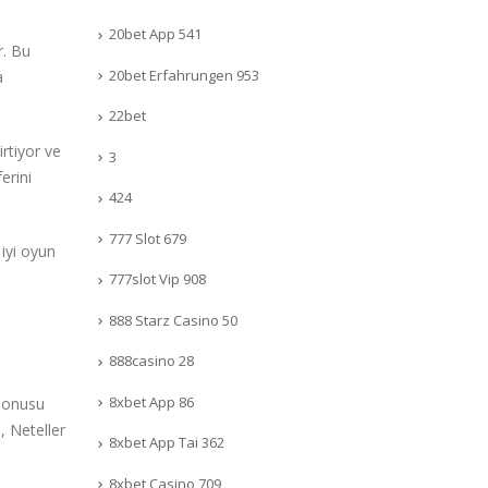
20bet App 541
r. Bu
20bet Erfahrungen 953
a
22bet
irtiyor ve
3
erini
424
777 Slot 679
 iyi oyun
777slot Vip 908
888 Starz Casino 50
888casino 28
8xbet App 86
 bonusu
, Neteller
8xbet App Tai 362
8xbet Casino 709