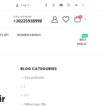
Log In
CALL US NOW
0
+20225938998
S SET
WOMEN’S RINGS
NEW
BEST
DEALS!
o
BLOG CATEGORIES
! Без рубрики
1
ir
111
188bet App 788