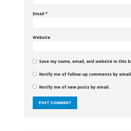
Email
*
Website
Save my name, email, and website in this 
Notify me of follow-up comments by email
Notify me of new posts by email.