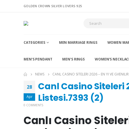
GOLDEN CROWN SILVER LOVERS 925
CATEGORIES
MEN MARRIAGE RINGS
WOMEN MAR
MEN’S PENDANT
MEN’S RINGS
WOMEN’S NECKLAC
NEWS
CANL CASINO SITELERI 2026 – EN YI VE GVENILIR
Canl Casino Siteleri 
28
Listesi.7393 (2)
Apr
0 COMMENTS
Canlı Casino Siteleri