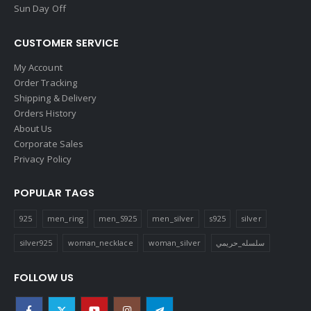
Sun Day Off
CUSTOMER SERVICE
My Account
Order Tracking
Shipping & Delivery
Orders History
About Us
Corporate Sales
Privacy Policy
POPULAR TAGS
925
men_ring
men_S925
men_silver
s925
silver
silver925
woman_necklace
woman_silver
سلسله_حريمي
FOLLOW US