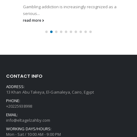
Gambling addiction is increasingly recognized as a
serious...
read more
CONTACT INFO
ADDRESS:
13 Khan Abu Takeya, El-Gamaleya, Cairo, Egypt
PHONE:
+20225938998
EMAIL:
info@eltagelzahby.com
WORKING DAYS/HOURS:
Mon - Sat / 10:00 AM - 9:00 PM