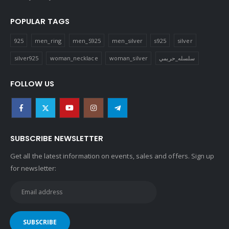
POPULAR TAGS
925
men_ring
men_S925
men_silver
s925
silver
silver925
woman_necklace
woman_silver
سلسله_حريمي
FOLLOW US
SUBSCRIBE NEWSLETTER
Get all the latest information on events, sales and offers. Sign up
for newsletter: