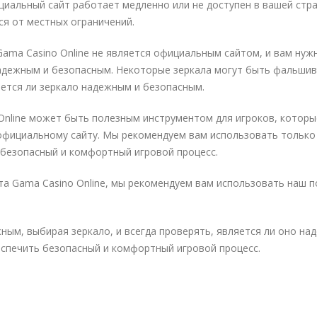
циальный сайт работает медленно или не доступен в вашей стра
ся от местных ограничений.
ama Casino Online не является официальным сайтом, и вам нуж
адежным и безопасным. Некоторые зеркала могут быть фальши
яется ли зеркало надежным и безопасным.
Online может быть полезным инструментом для игроков, которы
к официальному сайту. Мы рекомендуем вам использовать только
 безопасный и комфортный игровой процесс.
а Gama Casino Online, мы рекомендуем вам использовать наш п
ым, выбирая зеркало, и всегда проверять, является ли оно на
спечить безопасный и комфортный игровой процесс.