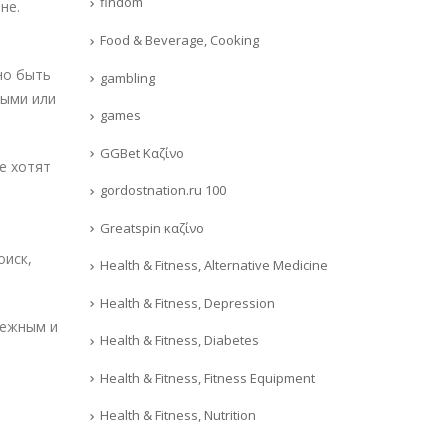
findom
не.
Food & Beverage, Cooking
но быть
gambling
выми или
games
GGBet Καζίνο
е хотят
gordostnation.ru 100
Greatspin καζίνο
оиск,
Health & Fitness, Alternative Medicine
Health & Fitness, Depression
дежным и
Health & Fitness, Diabetes
Health & Fitness, Fitness Equipment
Health & Fitness, Nutrition