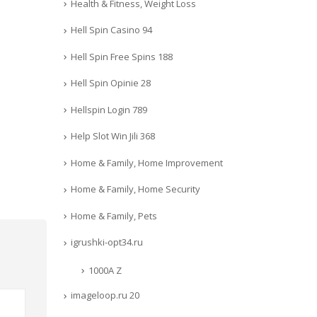
Health & Fitness, Weight Loss
Hell Spin Casino 94
Hell Spin Free Spins 188
Hell Spin Opinie 28
Hellspin Login 789
Help Slot Win Jili 368
Home & Family, Home Improvement
Home & Family, Home Security
Home & Family, Pets
igrushki-opt34.ru
1000A Z
imageloop.ru 20