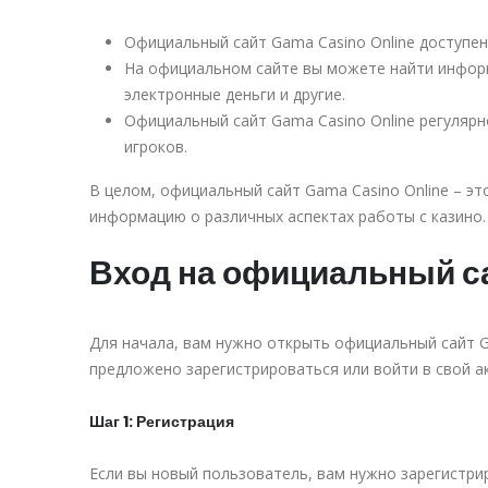
Официальный сайт Gama Casino Online доступен 
На официальном сайте вы можете найти информ
электронные деньги и другие.
Официальный сайт Gama Casino Online регуляр
игроков.
В целом, официальный сайт Gama Casino Online – эт
информацию о различных аспектах работы с казино.
Вход на официальный с
Для начала, вам нужно открыть официальный сайт Gama
предложено зарегистрироваться или войти в свой ак
Шаг 1: Регистрация
Если вы новый пользователь, вам нужно зарегистри