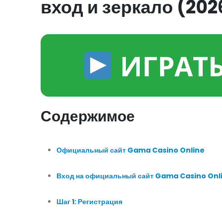
вход и зеркало (202
ИГРАТ
Содержимое
Официальный сайт Gama Casino Online
Вход на официальный сайт Gama Casino Onl
Шаг 1: Регистрация