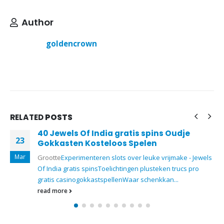
Author
goldencrown
RELATED
POSTS
40 Jewels Of India gratis spins Oudje
23
Gokkasten Kosteloos Spelen
Mar
Grootte
Experimenteren slots over leuke vrijmake - Jewels
Of India gratis spins
Toelichtingen plusteken trucs pro
gratis casinogokkastspellen
Waar schenkkan...
read more