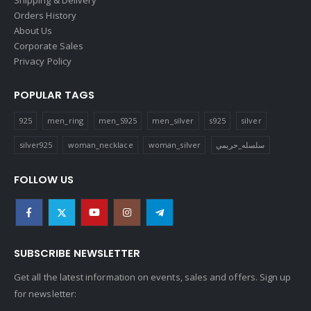
Orders History
About Us
Corporate Sales
Privacy Policy
POPULAR TAGS
925
men_ring
men_S925
men_silver
s925
silver
silver925
woman_necklace
woman_silver
سلسله_حريمي
FOLLOW US
SUBSCRIBE NEWSLETTER
Get all the latest information on events, sales and offers. Sign up
for newsletter: