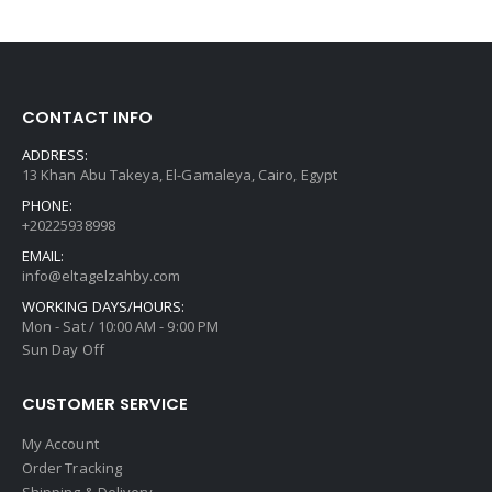
CONTACT INFO
ADDRESS:
13 Khan Abu Takeya, El-Gamaleya, Cairo, Egypt
PHONE:
+20225938998
EMAIL:
info@eltagelzahby.com
WORKING DAYS/HOURS:
Mon - Sat / 10:00 AM - 9:00 PM
Sun Day Off
CUSTOMER SERVICE
My Account
Order Tracking
Shipping & Delivery