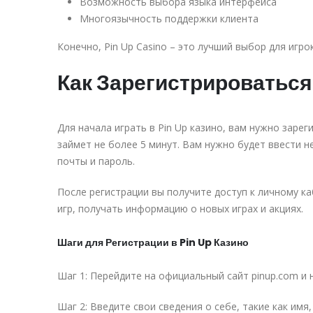
Возможность выбора языка интерфейса
Многоязычность поддержки клиента
Конечно, Pin Up Casino – это лучший выбор для игр
Как Зарегистрироваться 
Для начала играть в Pin Up казино, вам нужно заре
займет не более 5 минут. Вам нужно будет ввести н
почты и пароль.
После регистрации вы получите доступ к личному к
игр, получать информацию о новых играх и акциях.
Шаги для Регистрации в Pin Up Казино
Шаг 1: Перейдите на официальный сайт pinup.com и 
Шаг 2: Введите свои сведения о себе, такие как имя