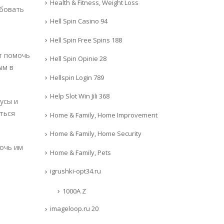
Health & Fitness, Weight Loss
обовать
Hell Spin Casino 94
Hell Spin Free Spins 188
т помочь
Hell Spin Opinie 28
ым в
Hellspin Login 789
Help Slot Win Jili 368
усы и
яться
Home & Family, Home Improvement
Home & Family, Home Security
мочь им
Home & Family, Pets
igrushki-opt34.ru
1000A Z
imageloop.ru 20