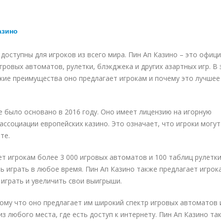
азино
 доступны для игроков из всего мира. Пин Ап Казино – это офиц
гровых автоматов, рулетки, блэкджека и других азартных игр. В
акие преимущества оно предлагает игрокам и почему это лучшее
е было основано в 2016 году. Оно имеет лицензию на игорную
ассоциации европейских казино. Это означает, что игроки могу
те.
т игрокам более 3 000 игровых автоматов и 100 таблиц рулетки
ть играть в любое время. Пин Ап Казино также предлагает игрок
 играть и увеличить свои выигрыши.
тому что оно предлагает им широкий спектр игровых автоматов 
из любого места, где есть доступ к интернету. Пин Ап Казино та