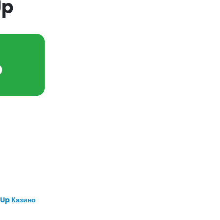
Up
Ь
 Up Казино