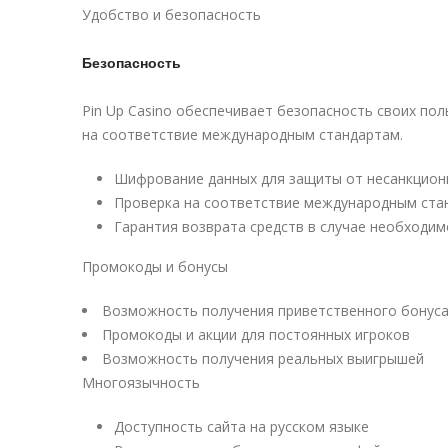
Удобство и безопасность
Безопасность
Pin Up Casino обеспечивает безопасность своих по
на соответствие международным стандартам.
Шифрование данных для защиты от несанкцион
Проверка на соответствие международным ста
Гарантия возврата средств в случае необходим
Промокоды и бонусы
Возможность получения приветственного бонуса
Промокоды и акции для постоянных игроков
Возможность получения реальных выигрышей
Многоязычность
Доступность сайта на русском языке