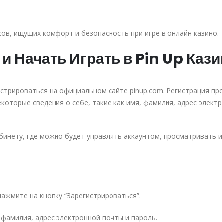
оков, ищущих комфорт и безопасность при игре в онлайн казино.
и Начать Играть в Pin Up Каз
гистрироваться на официальном сайте pinup.com. Регистрация пр
екоторые сведения о себе, такие как имя, фамилия, адрес элект
абинету, где можно будет управлять аккаунтом, просматривать 
нажмите на кнопку “Зарегистрироваться”.
, фамилия, адрес электронной почты и пароль.