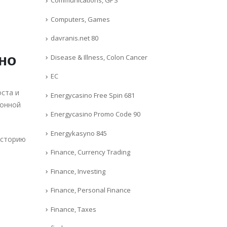
Communications, GPS
Computers, Games
davranis.net 80
ино
Disease & Illness, Colon Cancer
EC
оста и
Energycasino Free Spin 681
ронной
Energycasino Promo Code 90
Energykasyno 845
историю
Finance, Currency Trading
Finance, Investing
Finance, Personal Finance
Finance, Taxes