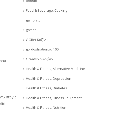
findom
Food & Beverage, Cooking
gambling
games
GGBet Καζίνο
gordostnation.ru 100
Greatspin καζίνο
орая
Health & Fitness, Alternative Medicine
Health & Fitness, Depression
Health & Fitness, Diabetes
ть игру с
Health & Fitness, Fitness Equipment
ммы
Health & Fitness, Nutrition