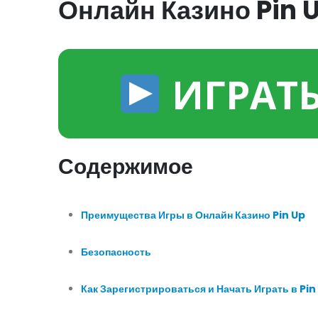
Онлайн Казино Pin 
ИГРАТ
Содержимое
Преимущества Игры в Онлайн Казино Pin Up
Безопасность
Как Зарегистрироваться и Начать Играть в Pin