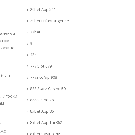
20bet App 541
20bet Erfahrungen 953
22bet
иальный
 этом
3
 казино
424
777 Slot 679
т быть
777slot Vip 908
888 Starz Casino 50
. Игроки
888casino 28
ам
8xbet App 86
8xbet App Tai 362
и
кже
8xbet Casino 709