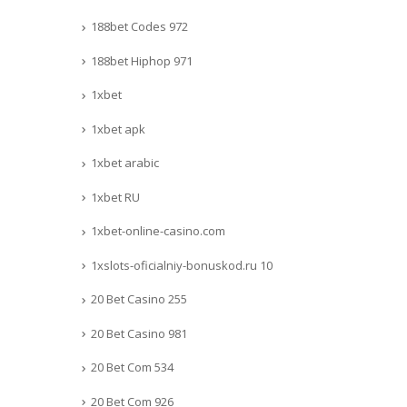
188bet Codes 972
188bet Hiphop 971
1xbet
1xbet apk
1xbet arabic
1xbet RU
1xbet-online-casino.com
1xslots-oficialniy-bonuskod.ru 10
20 Bet Casino 255
20 Bet Casino 981
20 Bet Com 534
20 Bet Com 926