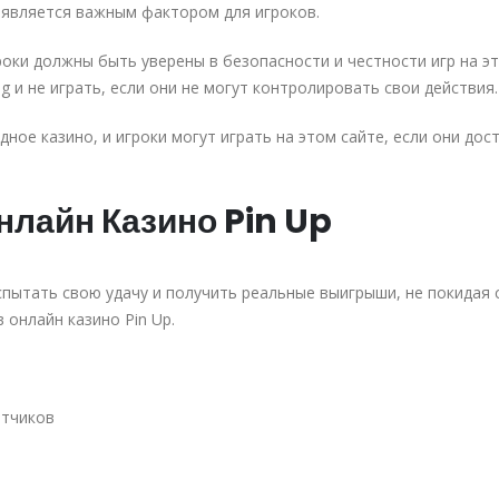
о является важным фактором для игроков.
роки должны быть уверены в безопасности и честности игр на эт
g и не играть, если они не могут контролировать свои действия.
ое казино, и игроки могут играть на этом сайте, если они дост
лайн Казино Pin Up
спытать свою удачу и получить реальные выигрыши, не покидая 
 онлайн казино Pin Up.
отчиков