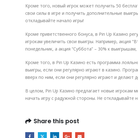
Кроме того, новый игрок может получить 50 беспл
свои силы в игре и получить дополнительные выигры
откладывайте начало игры!
Кроме приветственного бонуса, в Pin Up Казино ре
игрокам увеличить свои выигры. Например, акция “
понедельник, а акция “Суббота” – 30% к выигрышам,
Кроме того, в Pin Up Казино есть программа лояль
выигры, если они регулярно играют в казино. Прогр
вверх по ним, если они регулярно играют и делают 
В целом, Pin Up Казино предлагает новые игрокам 
начать игру с радужной стороны. Не откладывайте н
Share this post