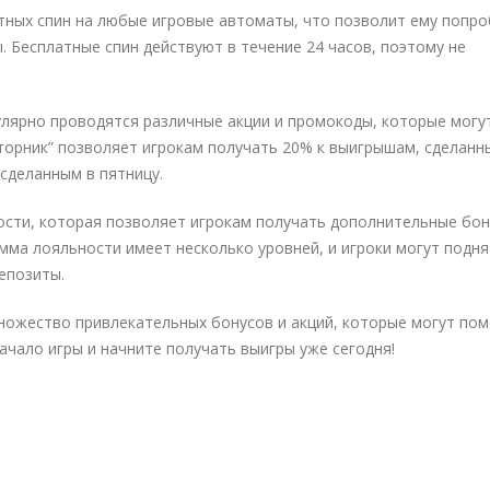
атных спин на любые игровые автоматы, что позволит ему попр
. Бесплатные спин действуют в течение 24 часов, поэтому не
гулярно проводятся различные акции и промокоды, которые могу
Вторник” позволяет игрокам получать 20% к выигрышам, сделанн
 сделанным в пятницу.
ности, которая позволяет игрокам получать дополнительные бон
амма лояльности имеет несколько уровней, и игроки могут подн
депозиты.
множество привлекательных бонусов и акций, которые могут по
ачало игры и начните получать выигры уже сегодня!