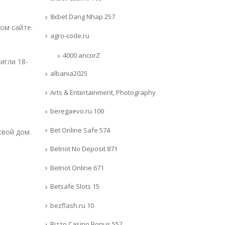
8xbet Dang Nhap 257
ом сайте.
agro-code.ru
4000 ancorZ
игли 18-
albania2025
Arts & Entertainment, Photography
beregaevo.ru 100
Bet Online Safe 574
свой дом.
Betriot No Deposit 871
Betriot Online 671
Betsafe Slots 15
bezflash.ru 10
Bizzo Casino Bonus 552