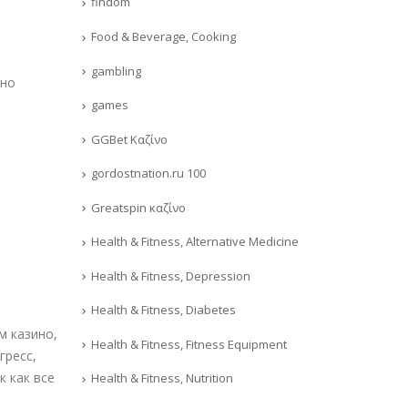
findom
Food & Beverage, Cooking
gambling
жно
games
GGBet Καζίνο
gordostnation.ru 100
Greatspin καζίνο
Health & Fitness, Alternative Medicine
Health & Fitness, Depression
Health & Fitness, Diabetes
м казино,
Health & Fitness, Fitness Equipment
гресс,
 как все
Health & Fitness, Nutrition