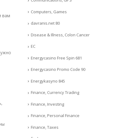
Communications, GPS
Computers, Games
м вам
davranis.net 80
Disease & Illness, Colon Cancer
EC
нужно
Energycasino Free Spin 681
Energycasino Promo Code 90
Energykasyno 845
Finance, Currency Trading
ь,
Finance, Investing
Finance, Personal Finance
пны
Finance, Taxes