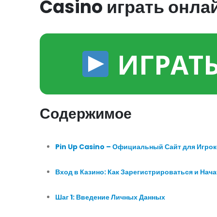
Casino играть онла
ИГРАТ
Содержимое
Pin Up Casino – Официальный Сайт для Игро
Вход в Казино: Как Зарегистрироваться и Нача
Шаг 1: Введение Личных Данных