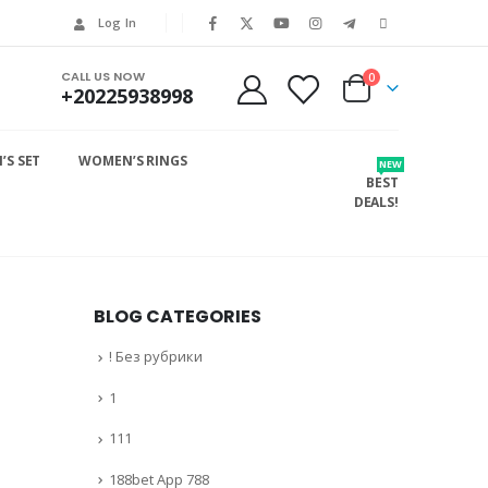
Log In
CALL US NOW
0
+20225938998
S SET
WOMEN’S RINGS
NEW
BEST
DEALS!
BLOG CATEGORIES
! Без рубрики
1
111
188bet App 788