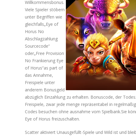
Willkommensbonus.
Viele Spieler stöbern
unter Begriffen wie
gleichfalls„Eye of
Horus No
Abschlagzahlung
Sourcecode“
oder„Free Provision
No Frankierung Eye
of Horus“as part of
das Annahme,
Freispiele unter
anderem Bonusgeld
abzüglich Einzahlung zu erhalten. Bonuscode, der Todeszol
Freispiele, zwar jede menge repräsentabel in regelmäßi
Codes besuchen ohne ausnahme vom Spielbank.Sie könne
Eye of Horus freizuschalten.
Scatter aktiviert Unausgefüllt-Spiele und Wild ist und b