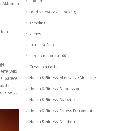
findom
n Aktionen
Food & Beverage, Cooking
gambling
cken.
games
GGBet Καζίνο
gordostnation.ru 100
ige
Greatspin καζίνο
erte Wild-
Health & Fitness, Alternative Medicine
ei parece,
us ihr
Health & Fitness, Depression
lle setzt,
Health & Fitness, Diabetes
Health & Fitness, Fitness Equipment
Health & Fitness, Nutrition