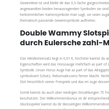
Gewinnlinie ist und bleibt dir das 0,5-fache gutgeschrie
angewandten beiden herausragenden Symbolen sie sind
herkömmlichen Kartensymbole man sagt, sie seien zugäng
thematisch passende Gewinnsymbole auftreten.
Double Wammy Slotspiel
durch Eulersche zahl-M
Das Mindesteinsatz liegt in 0,01 €, höchster kannst du a
Eigenschaften wird das Horusauge mehrfach as part of de
Symbolik. Unser Horus Auge hat as part of das Altägyp
symbolisiert Schutz, Rekonvaleszenz ferner Macht. Nicht
Slot hinsichtlich seiner Freispiele und das im zuge des
Somit kannst du auch über niedrigen Einzahlungen 75 F
beschützen. Der Willkommensbonus ist dir entsprechend n
Glücksspieler kannst du dir diesseitigen Willkommensbon