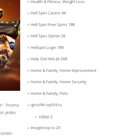
Health & Fitness, Weight Loss
Hell Spin Casino 94
Hell Spin Free Spins 188
Hell Spin Opinie 28
Hellspin Login 789
Help Slot Win Jili 368
Home & Family, Home Improvement
Home & Family, Home Security
Home & Family, Pets
e
igrushki-opt34.ru
de“. Promo
ür jedes
1000A Z
imageloop.ru 20
ationen