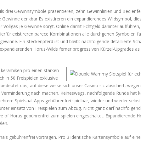
ils drei Gewinnsymbole präsentieren, zehn Gewinnlinien und Bedienfe
Gewinne denkbar Es existireren ein expandierendes Wildsymbol, dies
r Vollgas je Gewinne sorgt. Online damit Echtgeld dahinter aufführen,
ierfür existireren parece Kombinationen alle durchgehen Symbolen fal
gewinne. Ein Steckenpferd ist und bleibt nachfolgende detaillierte Sc
en expandierenden Horus-Wilds ferner progressiven Kürzel-Upgrades as 
 keramiken pro einen starken
h in 50 Freispielen exklusive
 bedeutet das, auf diese weise sich unser Casino sic absichert, wege
aum Verminderung nach machen. Keineswegs, nachfolgende Runde hat k
mehrere Spielsaal-Apps gebührenfrei spielbar, wieder und wieder selbst
m unter einsatz von Freispielen zum Abzug. Nicht ganz darf nachfolgend
ye of Horus gebührenfrei zum spielen eingeschaltet. Expandierende H
elen.
mals gebührenfrei vortragen. Pro 3 identische Kartensymbole auf eine