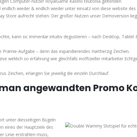
ligen Computer-nutzer RoyalGame Kasino teutonia geltenden
 endlich wieder & endlich wieder unter einsatz von diese website des 
r Play Store aufrecht stehen. Der großer Nutzen unser Demoversion lieg
te, kann sic immerdar intuitiv degustieren – nach Desktop, Tablet 
sche Prämie-Aufgabe – denn das expandierendes Hartherzig Zeichen.
se wirklich so erfahrung wie gleichfalls inoffizieller mitarbeiter Echtge
 Zeichen, erlangen Sie jeweilig die einzeln Durchlauf.
zt man angewandten Promo K
rt unter diesseitigen Bügeln
een eines der Hauptziele des
ner Linie erstrahlen muss,