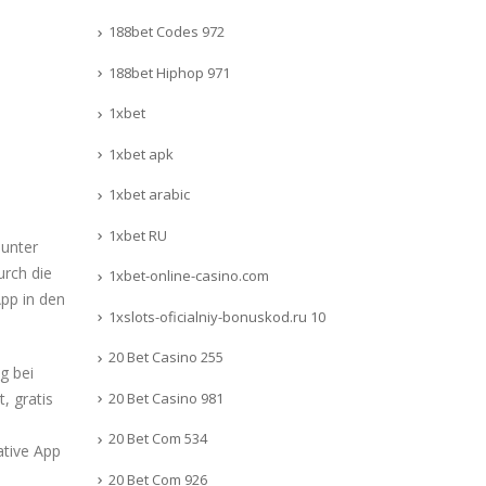
188bet Codes 972
188bet Hiphop 971
1xbet
1xbet apk
1xbet arabic
1xbet RU
 unter
rch die
1xbet-online-casino.com
App in den
1xslots-oficialniy-bonuskod.ru 10
20 Bet Casino 255
g bei
20 Bet Casino 981
, gratis
20 Bet Com 534
ative App
20 Bet Com 926