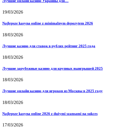
Лучшие онлайн казино Украины для…
19/03/2026
Najlepsze kasyna online z minimalnym depozytem 2026
18/03/2026
Лучшие казино для ставок в рублях рейтинг 2025 года
18/03/2026
Лучшие зарубежные казино для крупных выигрышей 2025
18/03/2026
Лучшие онлайн казино для игроков из Москвы в 2025 году
18/03/2026
Najlepsze kasyna online 2026 z dużymi szansami na sukces
17/03/2026