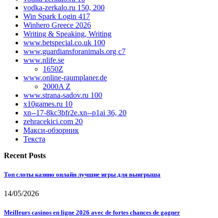
vodka-zerkalo.ru 150, 200
Win Spark Login 417
Winhero Greece 2026
Writing & Speaking, Writing
www.betspecial.co.uk 100
www.guardiansforanimals.org c7
www.nlife.se
1650Z
www.online-raumplaner.de
2000A Z
www.strana-sadov.ru 100
x10games.ru 10
xn--17-8kc3bfr2e.xn--p1ai 36, 20
zehracekici.com 20
Макси-обзорник
Текста
Recent Posts
Топ слоты казино онлайн лучшие игры для выигрыша
14/05/2026
Meilleurs casinos en ligne 2026 avec de fortes chances de gagner