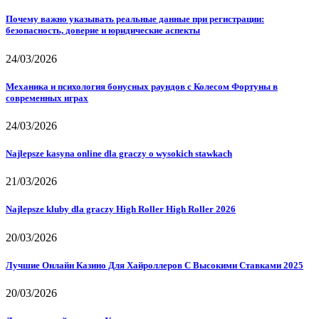
Почему важно указывать реальные данные при регистрации:
безопасность, доверие и юридические аспекты
24/03/2026
Механика и психология бонусных раундов с Колесом Фортуны в
современных играх
24/03/2026
Najlepsze kasyna online dla graczy o wysokich stawkach
21/03/2026
Najlepsze kluby dla graczy High Roller High Roller 2026
20/03/2026
Лучшие Онлайн Казино Для Хайроллеров С Высокими Ставками 2025
20/03/2026