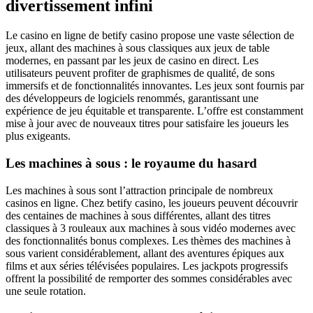
divertissement infini
Le casino en ligne de betify casino propose une vaste sélection de
jeux, allant des machines à sous classiques aux jeux de table
modernes, en passant par les jeux de casino en direct. Les
utilisateurs peuvent profiter de graphismes de qualité, de sons
immersifs et de fonctionnalités innovantes. Les jeux sont fournis par
des développeurs de logiciels renommés, garantissant une
expérience de jeu équitable et transparente. L’offre est constamment
mise à jour avec de nouveaux titres pour satisfaire les joueurs les
plus exigeants.
Les machines à sous : le royaume du hasard
Les machines à sous sont l’attraction principale de nombreux
casinos en ligne. Chez betify casino, les joueurs peuvent découvrir
des centaines de machines à sous différentes, allant des titres
classiques à 3 rouleaux aux machines à sous vidéo modernes avec
des fonctionnalités bonus complexes. Les thèmes des machines à
sous varient considérablement, allant des aventures épiques aux
films et aux séries télévisées populaires. Les jackpots progressifs
offrent la possibilité de remporter des sommes considérables avec
une seule rotation.