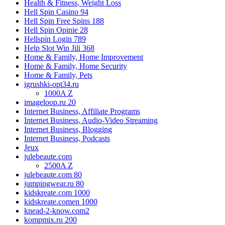
Health & Fitness, Weight Loss
Hell Spin Casino 94
Hell Spin Free Spins 188
Hell Spin Opinie 28
Hellspin Login 789
Help Slot Win Jili 368
Home & Family, Home Improvement
Home & Family, Home Security
Home & Family, Pets
igrushki-opt34.ru
1000A Z
imageloop.ru 20
Internet Business, Affiliate Programs
Internet Business, Audio-Video Streaming
Internet Business, Blogging
Internet Business, Podcasts
Jeux
julebeaute.com
2500A Z
julebeaute.com 80
jumpingwear.ru 80
kidskreate.com 1000
kidskreate.comen 1000
knead-2-know.com2
kompmix.ru 200