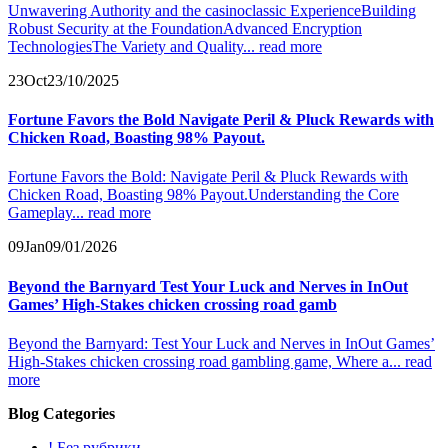
Unwavering Authority and the casinoclassic Experience
Building
Robust Security at the Foundation
Advanced Encryption
Technologies
The Variety and Quality...
read more
23
Oct
23/10/2025
Fortune Favors the Bold Navigate Peril & Pluck Rewards with
Chicken Road, Boasting 98% Payout.
Fortune Favors the Bold: Navigate Peril & Pluck Rewards with
Chicken Road, Boasting 98% Payout.
Understanding the Core
Gameplay...
read more
09
Jan
09/01/2026
Beyond the Barnyard Test Your Luck and Nerves in InOut
Games’ High-Stakes chicken crossing road gamb
Beyond the Barnyard: Test Your Luck and Nerves in InOut Games’
High-Stakes chicken crossing road gambling game, Where a...
read
more
Blog Categories
! Без рубрики