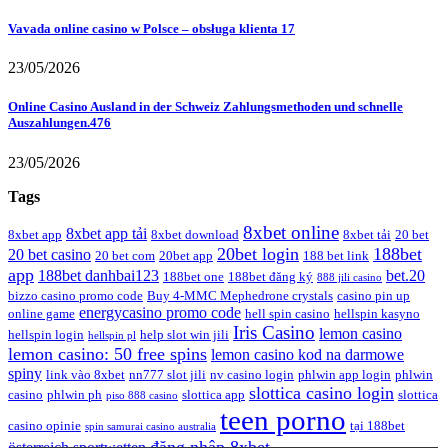
Vavada online casino w Polsce – obsługa klienta 17
23/05/2026
Online Casino Ausland in der Schweiz Zahlungsmethoden und schnelle
Auszahlungen.476
23/05/2026
Tags
8xbet online
8xbet app tải
8xbet app
8xbet download
8xbet tải
20 bet
20bet login
188bet
20 bet casino
20 bet com
20bet app
188 bet link
app
188bet danhbai123
bet.20
188bet one
188bet đăng ký
888 jili casino
bizzo casino promo code
Buy 4-MMC Mephedrone crystals
casino pin up
energycasino promo code
online game
hell spin casino
hellspin kasyno
Iris Casino
lemon casino
hellspin login
help slot win jili
hellspin pl
lemon casino: 50 free spins
lemon casino kod na darmowe
spiny
link vào 8xbet
nn777 slot jili
nv casino login
phlwin app login
phlwin
slottica casino login
casino
phlwin ph
slottica app
slottica
piso 888 casino
teen porno
casino opinie
tại 188bet
spin samurai casino australia
đăng nhập 8xbet
österreich sportwetten