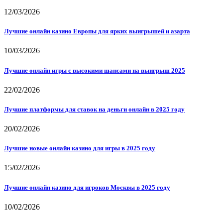
12/03/2026
Лучшие онлайн казино Европы для ярких выигрышей и азарта
10/03/2026
Лучшие онлайн игры с высокими шансами на выигрыш 2025
22/02/2026
Лучшие платформы для ставок на деньги онлайн в 2025 году
20/02/2026
Лучшие новые онлайн казино для игры в 2025 году
15/02/2026
Лучшие онлайн казино для игроков Москвы в 2025 году
10/02/2026