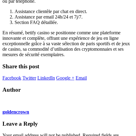
ou par téléphone.
Assistance clientèle par chat en direct.
Assistance par email 24h/24 et 7j/7.
Section FAQ détaillée.
En résumé, betify casino se positionne comme une plateforme
innovante et complète, offrant une expérience de jeu en ligne
exceptionnelle grâce à sa vaste sélection de paris sportifs et de jeux
de casino, sa commodité d’utilisation des cryptomonnaies et ses
mesures de sécurité exemplaires.
Share this post
Facebook
Twitter
LinkedIn
Google +
Email
Author
goldencrown
Leave a Reply
Your email address will not be published.
Required fields are