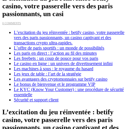
casino, votre passerelle vers des paris
passionnants, un casi
0 COMMENTS
L’excitation du jeu réinventée : betify casino, votre passerelle
vers des paris passionnants, un casino captivant et des
transactions crypto ultra-rapides.
L’offre de paris sportifs : un monde de possibilités
Les paris en direct : l’action au fil des minutes
Les freebets : un coup de pouce pour vos paris
Le casino en ligne : un univers de divertissement infini
Les machines à sous : le royaume du hasard
Les jeux de table : l’art de la stratégie
Les avantages des cryptomonnaies sur betify casino
Le bonus de bienvenue et le programme VIP
Le KYC (Know Your Customer) : une procédure de sécurité
essentielle
Sécurité et support client
L’excitation du jeu réinventée : betify
casino, votre passerelle vers des paris
passionnants, un casino captivant et des