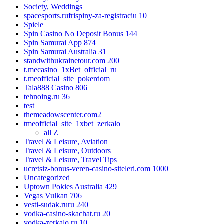
Society, Weddings
spacesports.rufrispiny-za-registraciu 10
Spiele
Spin Casino No Deposit Bonus 144
Spin Samurai App 874
Spin Samurai Australia 31
standwithukrainetour.com 200
t.mecasino_1xBet_official_ru
t.meofficial_site_pokerdom
Tala888 Casino 806
tehnoing.ru 36
test
themeadowscenter.com2
tmeofficial_site_1xbet_zerkalo
all Z
Travel & Leisure, Aviation
Travel & Leisure, Outdoors
Travel & Leisure, Travel Tips
ucretsiz-bonus-veren-casino-siteleri.com 1000
Uncategorized
Uptown Pokies Australia 429
Vegas Vulkan 706
vesti-sudak.ruru 240
vodka-casino-skachat.ru 20
vodka-zerkalo.ru 10