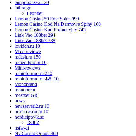
lampohouse.ru 20
lathra.gr
Leonbet
Lemon Casino 50 Free Spins 990
Lemon Casino Kod Na Darmowe Spiny 160
Lemon Casino Kod Promocyjny 745
Link Vao 188bet 294
Link Vao 188bet 738
loviden.ru 10
Maxi reviewe
mdash.ru 150
mineralpro.ru 10
Mini-reviews
mininformrd.ru 240
mininformrd.ru 4-8, 10
Monobrand
monobrend
mostbet GR
news
newserverl2.ru 10
next-season.ru 10
nordiciptv4k.se
1800Z
nsfw-ai
Nv Casino Opinie 360