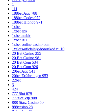
1
111
188bet App 788
188bet Codes 972
188bet Hiphop 971
1xbet
1xbet apk
1xbet arabic
1xbet RU
1xbet-online-casino.com
1xslots-oficialniy-bonuskod.ru 10
20 Bet Casino 255
20 Bet Casino 981
20 Bet Com 534
20 Bet Com 926
20bet App 541
20bet Erfahrungen 953
22bet
3
424
777 Slot 679
777slot Vip 908
888 Starz Casino 50
888casino 28