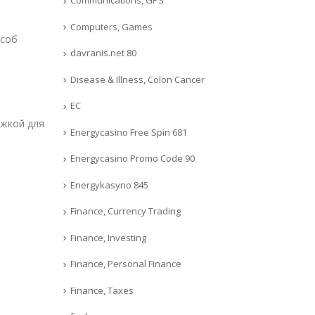
Communications, GPS
Computers, Games
особ
davranis.net 80
Disease & Illness, Colon Cancer
EC
ржкой для
Energycasino Free Spin 681
Energycasino Promo Code 90
Energykasyno 845
Finance, Currency Trading
Finance, Investing
Finance, Personal Finance
Finance, Taxes