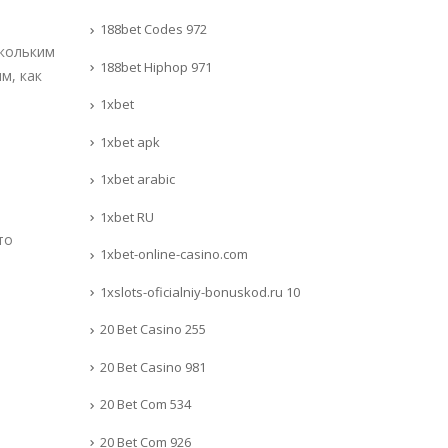
188bet Codes 972
скольким
188bet Hiphop 971
м, как
1xbet
1xbet apk
1xbet arabic
1xbet RU
то
1xbet-online-casino.com
1xslots-oficialniy-bonuskod.ru 10
20 Bet Casino 255
20 Bet Casino 981
20 Bet Com 534
20 Bet Com 926