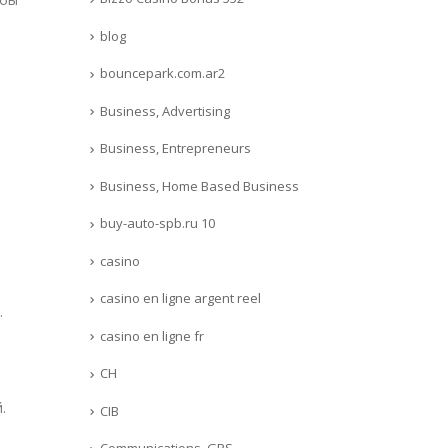
blog
bouncepark.com.ar2
Business, Advertising
Business, Entrepreneurs
Business, Home Based Business
buy-auto-spb.ru 10
casino
casino en ligne argent reel
.
casino en ligne fr
CH
.
CIB