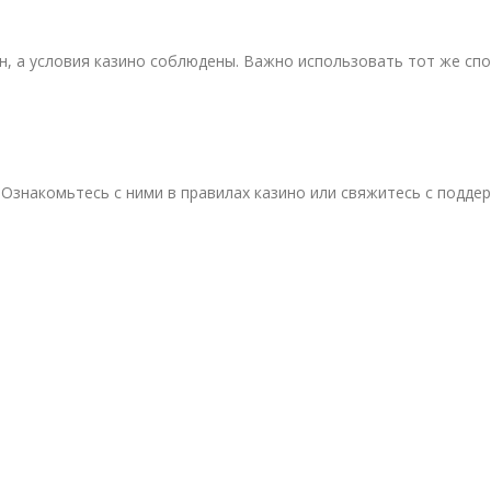
н, а условия казино соблюдены. Важно использовать тот же сп
 Ознакомьтесь с ними в правилах казино или свяжитесь с подде