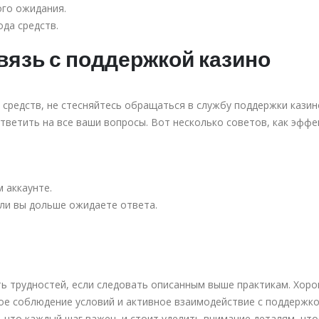
ого ожидания.
ода средств.
вязь с поддержкой казино
 средств, не стесняйтесь обращаться в службу поддержки казино
ветить на все ваши вопросы. Вот несколько советов, как эфф
 аккаунте.
ли вы дольше ожидаете ответа.
ть трудностей, если следовать описанным выше практикам. Хор
ое соблюдение условий и активное взаимодействие с поддержк
, что каждый шаг важен, и стоит уделить внимание деталям, чт