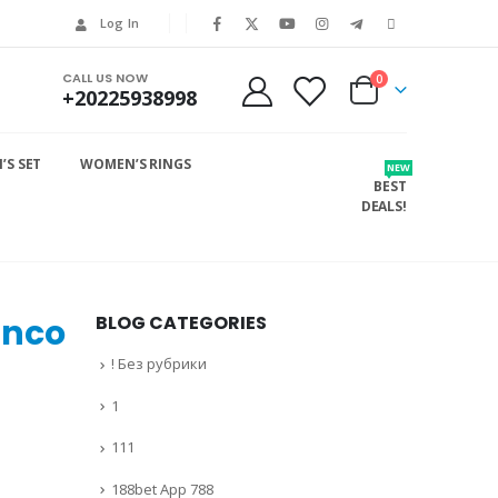
Log In
CALL US NOW
0
+20225938998
S SET
WOMEN’S RINGS
NEW
BEST
DEALS!
inco
BLOG CATEGORIES
! Без рубрики
1
111
188bet App 788