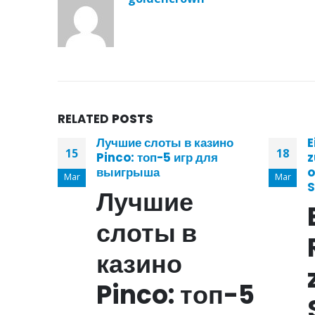
RELATED
POSTS
азино
Ein Blick auf Rezensionen
18
27
для
zum neuen Sportwetten
ohne Oase und deutsche
Mar
Mar
Spieler
Ein Blick auf
Rezensionen
zum neuen
топ-5
Sportwetten