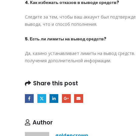
4. Как избежать отказов в выводе средств?
Следите за тем, чтобы ваш аккаунт был подтвержде
вывода, что и способ пополнения.
5. Есть ли лимиты на вывод средств?
Да, казино устанавливает лимиты на вывод средств.
получения дополнительной информации.
Share this post
Author
goldencrown