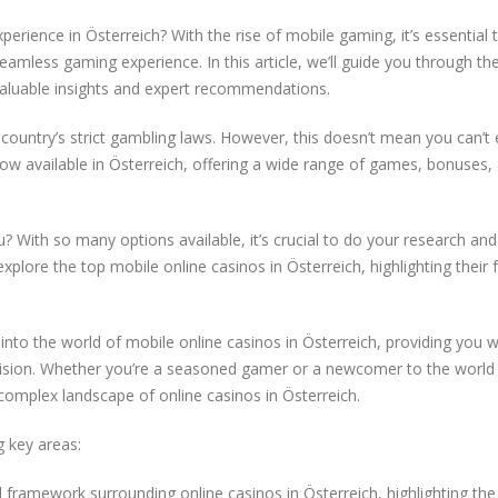
xperience in Österreich? With the rise of mobile gaming, it’s essential
seamless gaming experience. In this article, we’ll guide you through th
valuable insights and expert recommendations.
he country’s strict gambling laws. However, this doesn’t mean you can’t
 now available in Österreich, offering a wide range of games, bonuses,
? With so many options available, it’s crucial to do your research an
l explore the top mobile online casinos in Österreich, highlighting their 
ve into the world of mobile online casinos in Österreich, providing you w
sion. Whether you’re a seasoned gamer or a newcomer to the world 
 complex landscape of online casinos in Österreich.
g key areas:
al framework surrounding online casinos in Österreich, highlighting the