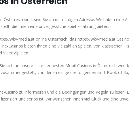
s in Österreich
 Österreich sind, sind Sie an der richtigen Adresse. Wir haben eine A
ellt, die Ihnen eine unvergessliche Spiel-Erfahrung bieten.
ttps://wkv-media.at online Österreich, das https://wkv-media.at Casin
line-Casinos bieten Ihnen eine Vielzahl an Spielen, von klassischen Ti
d Video-Spielen.
e sich an unsere Liste der besten Mobil-Casinos in Österreich wende
h zusammengestellt, von denen einige der folgenden sind: Book of Ra, 
ne-Casino zu informieren und die Bedingungen und Regeln zu lesen. E
 lizenziert und seriös ist. Wir wünschen Ihnen viel Glück und eine unve