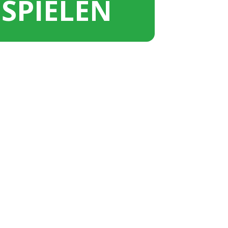
SPIELEN