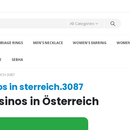
All Categories
RIAGE RINGS
MEN’S NECKLACE
WOMEN’S EARRING
WOMEN’
E
SEBHA
ICH.3087
s in sterreich.3087
sinos in Österreich