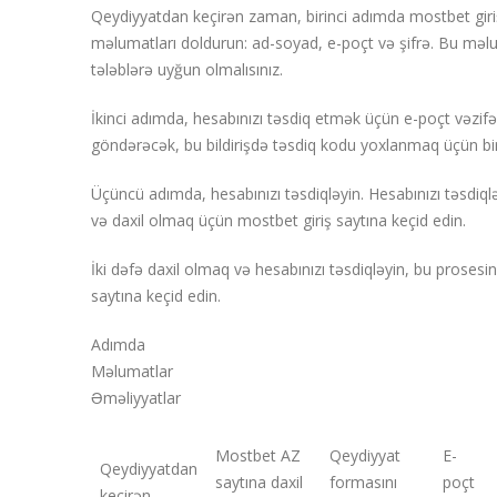
Qeydiyyatdan keçirən zaman, birinci adımda mostbet giriş
məlumatları doldurun: ad-soyad, e-poçt və şifrə. Bu məlu
tələblərə uyğun olmalısınız.
İkinci adımda, hesabınızı təsdiq etmək üçün e-poçt vəzifələ
göndərəcək, bu bildirişdə təsdiq kodu yoxlanmaq üçün bir li
Üçüncü adımda, hesabınızı təsdiqləyin. Hesabınızı təsdiql
və daxil olmaq üçün mostbet giriş saytına keçid edin.
İki dəfə daxil olmaq və hesabınızı təsdiqləyin, bu proses
saytına keçid edin.
Adımda
Məlumatlar
Əməliyyatlar
Mostbet AZ
Qeydiyyat
E-
Qeydiyyatdan
saytına daxil
formasını
poçt
keçirən