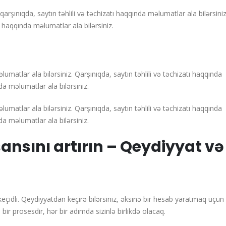
arşınıqda, saytın təhlili və təchizatı haqqında məlumatlar ala bilərsiniz
tı haqqında məlumatlar ala bilərsiniz.
umatlar ala bilərsiniz. Qarşınıqda, saytın təhlili və təchizatı haqqında
nda məlumatlar ala bilərsiniz.
umatlar ala bilərsiniz. Qarşınıqda, saytın təhlili və təchizatı haqqında
nda məlumatlar ala bilərsiniz.
nsını artırın – Qeydiyyat və
çidli. Qeydiyyatdan keçirə bilərsiniz, əksinə bir hesab yaratmaq üçün 
bir prosesdir, hər bir adımda sizinlə birlikdə olacaq.