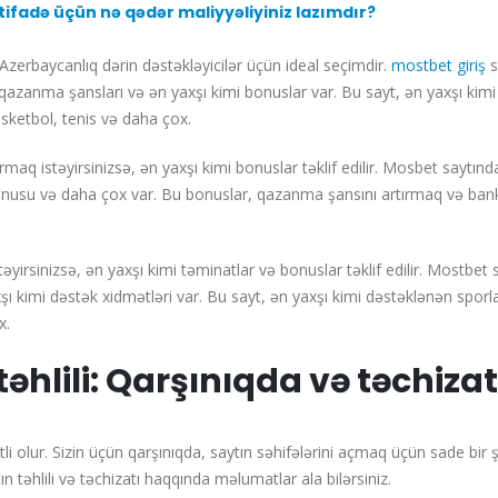
ifadə üçün nə qədər maliyyəliyiniz lazımdır?
zerbaycanlıq dərin dəstəkləyicilər üçün ideal seçimdir.
mostbet giriş
s
 qazanma şansları və ən yaxşı kimi bonuslar var. Bu sayt, ən yaxşı kimi
asketbol, tenis və daha çox.
q istəyirsinizsə, ən yaxşı kimi bonuslar təklif edilir. Mosbet saytınd
nusu və daha çox var. Bu bonuslar, qazanma şansını artırmaq və ban
irsinizsə, ən yaxşı kimi təminatlar və bonuslar təklif edilir. Mostbet 
şı kimi dəstək xidmətləri var. Bu sayt, ən yaxşı kimi dəstəklənən sporl
x.
əhlili: Qarşınıqda və təchizat
i olur. Sizin üçün qarşınıqda, saytın səhifələrini açmaq üçün sade bir 
ın təhlili və təchizatı haqqında məlumatlar ala bilərsiniz.