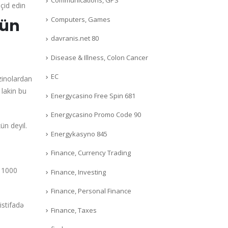
Communications, GPS
çid edin
Computers, Games
çün
davranis.net 80
Disease & Illness, Colon Cancer
EC
zinolardan
 lakin bu
Energycasino Free Spin 681
Energycasino Promo Code 90
n deyil.
Energykasyno 845
Finance, Currency Trading
z 1000
Finance, Investing
Finance, Personal Finance
stifadə
Finance, Taxes