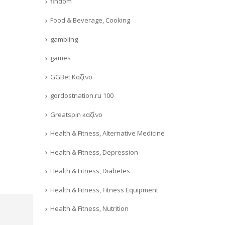
findom
Food & Beverage, Cooking
gambling
games
GGBet Καζίνο
gordostnation.ru 100
Greatspin καζίνο
Health & Fitness, Alternative Medicine
Health & Fitness, Depression
Health & Fitness, Diabetes
Health & Fitness, Fitness Equipment
Health & Fitness, Nutrition