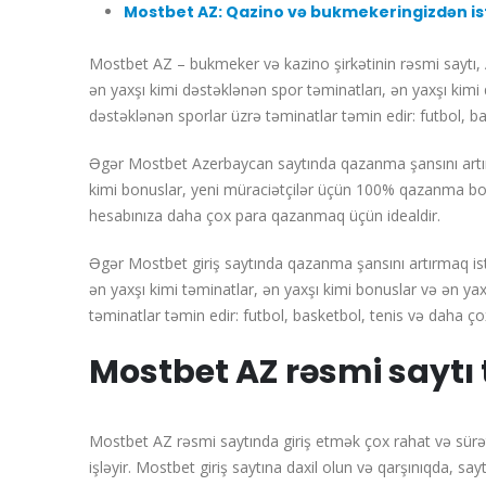
Mostbet AZ: Qazino və bukmekeringizdən ist
Mostbet AZ – bukmeker və kazino şirkətinin rəsmi saytı, A
ən yaxşı kimi dəstəklənən spor təminatları, ən yaxşı kimi
dəstəklənən sporlar üzrə təminatlar təmin edir: futbol, b
Əgər Mostbet Azerbaycan saytında qazanma şansını artırma
kimi bonuslar, yeni müraciətçilər üçün 100% qazanma bo
hesabınıza daha çox para qazanmaq üçün idealdir.
Əgər Mostbet giriş saytında qazanma şansını artırmaq istəy
ən yaxşı kimi təminatlar, ən yaxşı kimi bonuslar və ən yax
təminatlar təmin edir: futbol, basketbol, tenis və daha ço
Mostbet AZ rəsmi saytı t
Mostbet AZ rəsmi saytında giriş etmək çox rahat və sürətl
işləyir. Mostbet giriş saytına daxil olun və qarşınıqda, sayt