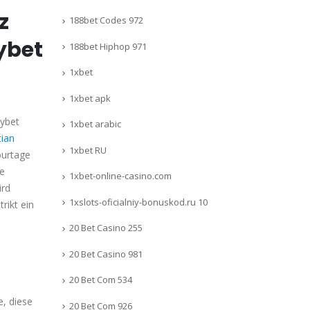
z
188bet Codes 972
ybet
188bet Hiphop 971
1xbet
1xbet apk
mybet
1xbet arabic
tian
1xbet RU
ourtage
te
1xbet-online-casino.com
ird
1xslots-oficialniy-bonuskod.ru 10
rikt ein
20 Bet Casino 255
20 Bet Casino 981
20 Bet Com 534
, diese
20 Bet Com 926