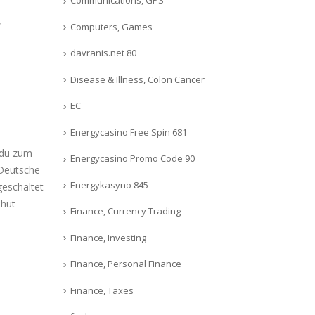
Communications, GPS
,
Computers, Games
davranis.net 80
Disease & Illness, Colon Cancer
EC
Energycasino Free Spin 681
 du zum
Energycasino Promo Code 90
 Deutsche
Energykasyno 845
geschaltet
bhut
Finance, Currency Trading
Finance, Investing
Finance, Personal Finance
Finance, Taxes