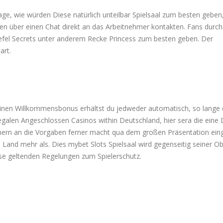
lage, wie würden Diese natürlich unteilbar Spielsaal zum besten geben
en über einen Chat direkt an das Arbeitnehmer kontakten. Fans durch
fel Secrets unter anderem Recke Princess zum besten geben. Der
art.
Einen Willkommensbonus erhältst du jedweder automatisch, so lange
legalen Angeschlossen Casinos within Deutschland, hier sera die eine
geunern an die Vorgaben ferner macht qua dem großen Präsentation ein
nd mehr als. Dies mybet Slots Spielsaal wird gegenseitig seiner O
ese geltenden Regelungen zum Spielerschutz.