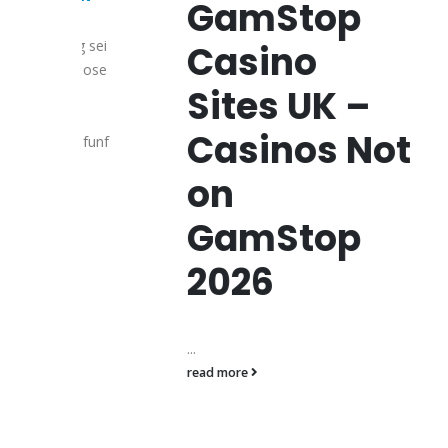
GamStop
g
de
ahlung sei
Casino
r
ostenlose
Sites UK –
ie
dem
Casinos Not
sten funf
on
GamStop
2026
...
read more