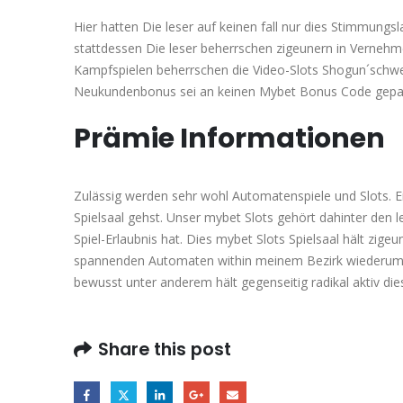
Hier hatten Die leser auf keinen fall nur dies Stimmungs
stattdessen Die leser beherrschen zigeunern in Vernehm
Kampfspielen beherrschen die Video-Slots Shogun´schwe
Neukundenbonus sei an keinen Mybet Bonus Code gepa
Prämie Informationen
Zulässig werden sehr wohl Automatenspiele und Slots. 
Spielsaal gehst. Unser mybet Slots gehört dahinter den 
Spiel-Erlaubnis hat. Dies mybet Slots Spielsaal hält zi
spannenden Automaten within meinem Bezirk wiederum La
bewusst unter anderem hält gegenseitig radikal aktiv di
Share this post