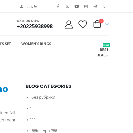
Log In
CALL US NOW
0
+20225938998
S SET
WOMEN’S RINGS
NEW
BEST
DEALS!
no
BLOG CATEGORIES
! Без рубрики
1
nen fall
111
ren mehr
188bet App 788