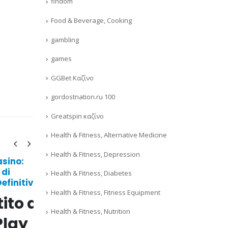
findom
Food & Beverage, Cooking
gambling
games
GGBet Καζίνο
gordostnation.ru 100
Greatspin καζίνο
Health & Fitness, Alternative Medicine
Health & Fitness, Depression
Lemon Casino – Kasyno
22
23
Online Oficjalna
Health & Fitness, Diabetes
tiva
Strona.8968 (2)
Mar
Feb
S
Health & Fitness, Fitness Equipment
Lemon
 di
a
m
Health & Fitness, Nutrition
y
Casino -
m