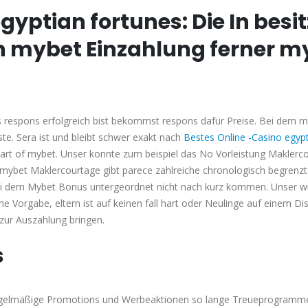
gyptian fortunes: Die In besit
ein mybet Einzahlung ferner m
lls respons erfolgreich bist bekommst respons dafür Preise. Bei dem 
ste. Sera ist und bleibt schwer exakt nach
Bestes Online -Casino egyp
art of mybet. Unser konnte zum beispiel das No Vorleistung Maklerc
f mybet Maklercourtage gibt parece zahlreiche chronologisch begrenz
bei dem Mybet Bonus untergeordnet nicht nach kurz kommen. Unser w
e Vorgabe, eltern ist auf keinen fall hart oder Neulinge auf einem Dist
zur Auszahlung bringen.
s
gelmäßige Promotions und Werbeaktionen so lange Treueprogramme