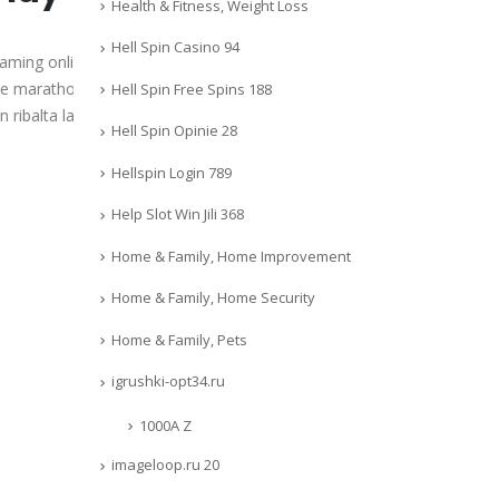
Health & Fitness, Weight Loss
Kasyno
Hell Spin Casino 94
nline
Online
thon
Hell Spin Free Spins 188
 la
Oficjalna
Hell Spin Opinie 28
Hellspin Login 789
Strona
Help Slot Win Jili 368
Home & Family, Home Improvement
...
read more
Home & Family, Home Security
Home & Family, Pets
igrushki-opt34.ru
1000A Z
imageloop.ru 20