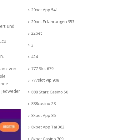
20bet App 541
20bet Erfahrungen 953
ert und
22bet
Ecu
3
n.
424
777 Slot 679
ganz von
ile
777slot Vip 908
ende
h jedweder
888 Starz Casino 50
888casino 28
8xbet App 86
8xbet App Tai 362
8xbet Casino 709