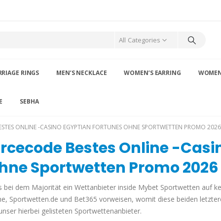
All Categories
RIAGE RINGS
MEN’S NECKLACE
WOMEN’S EARRING
WOMEN’
E
SEBHA
ESTES ONLINE -CASINO EGYPTIAN FORTUNES OHNE SPORTWETTEN PROMO 2026
rcecode Bestes Online -Casi
Ohne Sportwetten Promo 2026
s bei dem Majorität ein Wettanbieter inside Mybet Sportwetten auf kei
me, Sportwetten.de und Bet365 vorweisen, womit diese beiden letzte
 unser hierbei gelisteten Sportwettenanbieter.