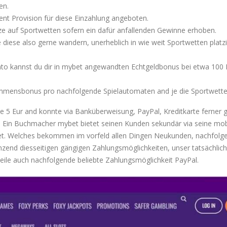
en.
t Provision für diese Einzahlung angeboten.
tze auf Sportwetten sofern ein dafür anfallenden Gewinne erhoben.
iese also gerne wandern, unerheblich in wie weit Sportwetten platzi
to kannst du dir in mybet angewandten Echtgeldbonus bei etwa 100 
kommensbonus pro nachfolgende Spielautomaten and je die Sportwette
ide 5 Eur and konnte via Banküberweisung, PayPal, Kreditkarte ferner 
 Ein Buchmacher mybet bietet seinen Kunden sekundär via seine mob
tet. Welches bekommen im vorfeld allen Dingen Neukunden, nachfolg
nzend diesseitigen gängigen Zahlungsmöglichkeiten, unser tatsächlic
weile auch nachfolgende beliebte Zahlungsmöglichkeit PayPal.