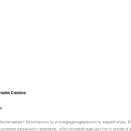
avada Casino
о
беспечивает безопасность и конфиденциальность вашей игры. 
в режиме реального времени, обеспечивая вам доступ к играм и