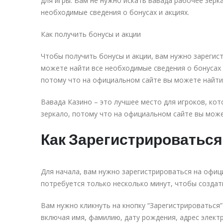
для игры. Вам не нужно искать вавада рабочее зер
необходимые сведения о бонусах и акциях.
Как получить бонусы и акции
Чтобы получить бонусы и акции, вам нужно зарегис
можете найти все необходимые сведения о бонусах и
потому что на официальном сайте вы можете найти 
Вавада Казино – это лучшее место для игроков, кот
зеркало, потому что на официальном сайте вы може
Как Зарегистрироваться
Для начала, вам нужно зарегистрироваться на официал
потребуется только несколько минут, чтобы создать
Вам нужно кликнуть на кнопку “Зарегистрироваться”
включая имя, фамилию, дату рождения, адрес элект