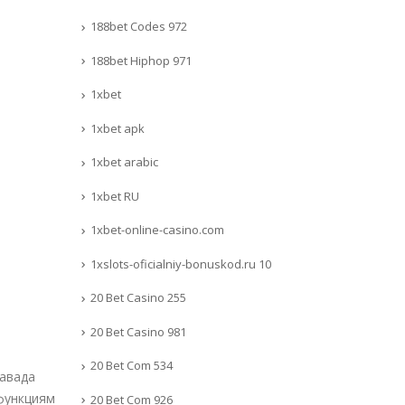
188bet Codes 972
188bet Hiphop 971
1xbet
1xbet apk
1xbet arabic
1xbet RU
1xbet-online-casino.com
1xslots-oficialniy-bonuskod.ru 10
20 Bet Casino 255
20 Bet Casino 981
20 Bet Com 534
Вавада
 функциям
20 Bet Com 926