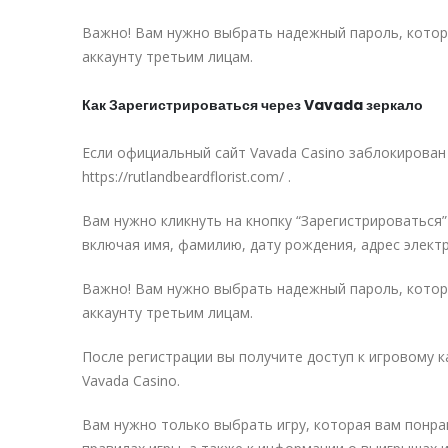
Важно! Вам нужно выбрать надежный пароль, котор
аккаунту третьим лицам.
Как Зарегистрироваться через Vavada зеркало
Если официальный сайт Vavada Casino заблокирован
https://rutlandbeardflorist.com/ .
Вам нужно кликнуть на кнопку “Зарегистрироваться”
включая имя, фамилию, дату рождения, адрес элект
Важно! Вам нужно выбрать надежный пароль, котор
аккаунту третьим лицам.
После регистрации вы получите доступ к игровому к
Vavada Casino.
Вам нужно только выбрать игру, которая вам понрав