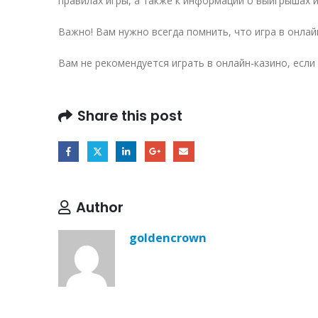
правилах игры, а также к информации о выигрышах и
Важно! Вам нужно всегда помнить, что игра в онлай
Вам не рекомендуется играть в онлайн-казино, если 
Share this post
Author
goldencrown