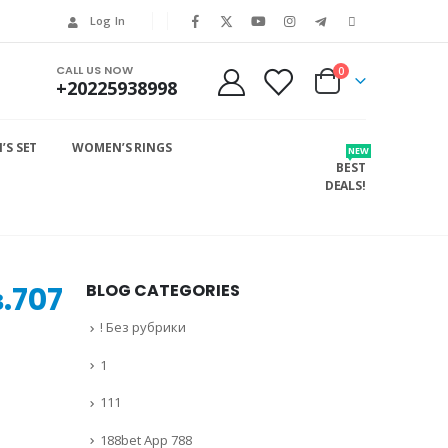
Log In
CALL US NOW
0
+20225938998
S SET
WOMEN’S RINGS
NEW
BEST
DEALS!
.707
BLOG CATEGORIES
! Без рубрики
1
111
188bet App 788