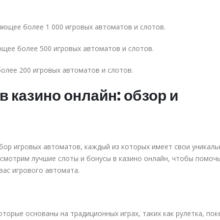
агающее более 1 000 игровых автоматов и слотов.
ающее более 500 игровых автоматов и слотов.
 более 200 игровых автоматов и слотов.
 казино онлайн: обзор и
бор игровых автоматов, каждый из которых имеет свои уникал
смотрим лучшие слоты и бонусы в казино онлайн, чтобы помоч
вас игрового автомата.
торые основаны на традиционных играх, таких как рулетка, пок