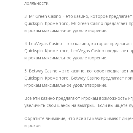
лояльности.
3. Mr Green Casino – это казино, которое предлагает
Quickspin. Кроме того, Mr Green Casino предлагает
игрокам максимальное удовлетворение.
4. LeoVegas Casino – это казино, которое предлагае
Quickspin. Кроме того, LeoVegas Casino предлагает
игрокам максимальное удовлетворение.
5. Betway Casino – это казино, которое предлагает 
Quickspin. Кроме того, Betway Casino предлагает п
игрокам максимальное удовлетворение.
Все эти казино предлагают игрокам возможность иг
увеличить свои шансы на выигрыш. Если вы ищете лу
Обратите внимание, что все эти казино имеют лице
игроков.