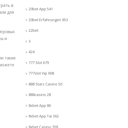
грать в
20bet App 541
али для
20bet Erfahrungen 953
22bet
игровых
сы и
3
424
ли такие
777 Slot 679
 можете
777slot Vip 908
888 Starz Casino 50
888casino 28
8xbet App 86
8xbet App Tai 362
8xbet Casino 709