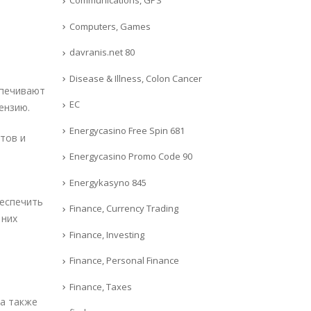
Communications, GPS
Computers, Games
davranis.net 80
Disease & Illness, Colon Cancer
спечивают
EC
ензию.
Energycasino Free Spin 681
тов и
ы
Energycasino Promo Code 90
Energykasyno 845
беспечить
Finance, Currency Trading
 них
Finance, Investing
Finance, Personal Finance
Finance, Taxes
 а также