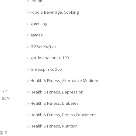
findom
Food & Beverage, Cooking
gambling
games
GGBet Καζίνο
gordostnation.ru 100
Greatspin καζίνο
Health & Fitness, Alternative Medicine
ьные
Health & Fitness, Depression
ь вам
Health & Fitness, Diabetes
Health & Fitness, Fitness Equipment
Health & Fitness, Nutrition
ер и