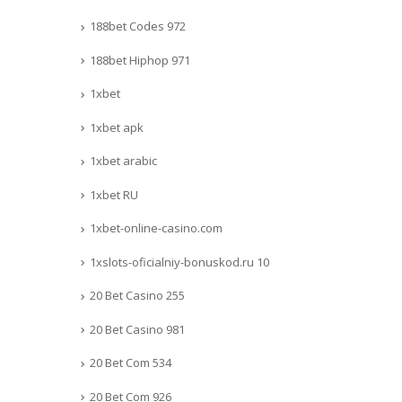
188bet Codes 972
188bet Hiphop 971
1xbet
1xbet apk
1xbet arabic
1xbet RU
1xbet-online-casino.com
1xslots-oficialniy-bonuskod.ru 10
20 Bet Casino 255
20 Bet Casino 981
20 Bet Com 534
20 Bet Com 926