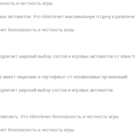
сность и честность игры.
вых автоматов. Это обеспечит максимальную отдачу и развлече
чит безопасность и честность игры.
редлагает широкий выбор слотов и игровых автоматов от извес
ое имеет лицензию и сертификат от независимых организаций.
предлагает широкий выбор слотов и игровых автоматов.
озволить. Это обеспечит безопасность и честность игры.
чит безопасность и честность игры.