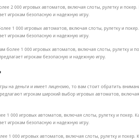
более 2 000 игровых автоматов, включая слоты, рулетку и покер.
ает игрокам безопасную и надежную игру.
более 1 000 игровых автоматов, включая слоты, рулетку и покер
ает игрокам безопасную и надежную игру.
кам более 1 000 игровых автоматов, включая слоты, рулетку и по
предлагает игрокам безопасную и надежную игру.
н
гры на деньги и имеет лицензию, то вам стоит обратить вниман
но предлагают игрокам широкий выбор игровых автоматов, включая
ее 1 000 игровых автоматов, включая слоты, рулетку и покер. К
ает игрокам безопасную и надежную игру.
лее 1 000 игровых автоматов, включая слоты, рулетку и покер. 