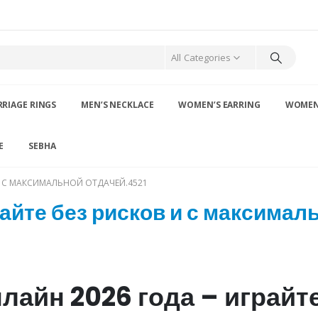
All Categories
RIAGE RINGS
MEN’S NECKLACE
WOMEN’S EARRING
WOMEN’
E
SEBHA
И С МАКСИМАЛЬНОЙ ОТДАЧЕЙ.4521
айте без рисков и с максимал
лайн 2026 года – играйт