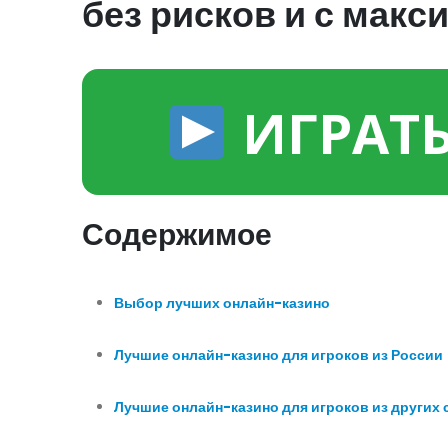
без рисков и с мак
ИГРАТ
Содержимое
Выбор лучших онлайн-казино
Лучшие онлайн-казино для игроков из России
Лучшие онлайн-казино для игроков из других 