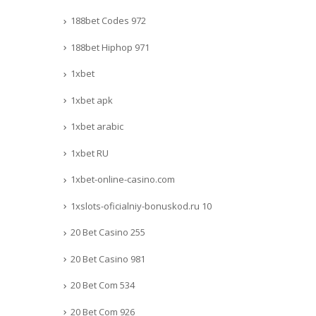
188bet Codes 972
188bet Hiphop 971
1xbet
1xbet apk
1xbet arabic
1xbet RU
1xbet-online-casino.com
1xslots-oficialniy-bonuskod.ru 10
20 Bet Casino 255
20 Bet Casino 981
20 Bet Com 534
20 Bet Com 926