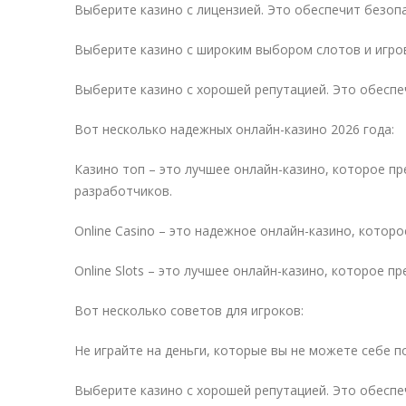
Выберите казино с лицензией. Это обеспечит безопа
Выберите казино с широким выбором слотов и игро
Выберите казино с хорошей репутацией. Это обеспе
Вот несколько надежных онлайн-казино 2026 года:
Казино топ – это лучшее онлайн-казино, которое п
разработчиков.
Online Casino – это надежное онлайн-казино, котор
Online Slots – это лучшее онлайн-казино, которое 
Вот несколько советов для игроков:
Не играйте на деньги, которые вы не можете себе п
Выберите казино с хорошей репутацией. Это обеспе