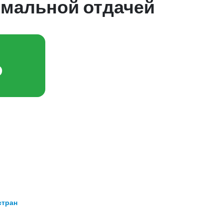
симальной отдачей
Ь
стран