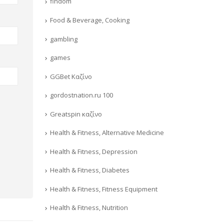
findom
Food & Beverage, Cooking
gambling
games
GGBet Καζίνο
gordostnation.ru 100
Greatspin καζίνο
Health & Fitness, Alternative Medicine
Health & Fitness, Depression
Health & Fitness, Diabetes
Health & Fitness, Fitness Equipment
Health & Fitness, Nutrition