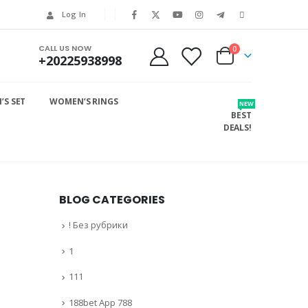
Log In
CALL US NOW
0
+20225938998
S SET
WOMEN’S RINGS
NEW
BEST
DEALS!
BLOG CATEGORIES
! Без рубрики
1
111
188bet App 788