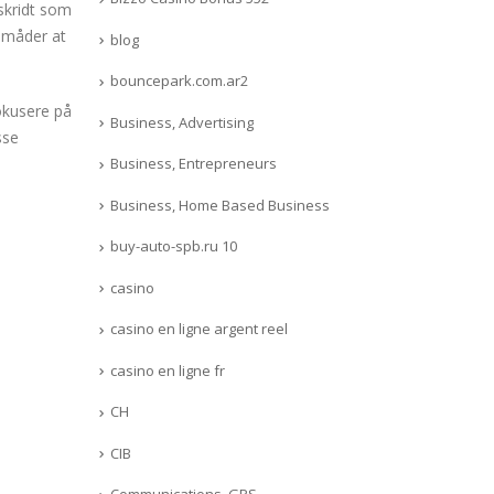
skridt som
e måder at
blog
bouncepark.com.ar2
okusere på
Business, Advertising
sse
Business, Entrepreneurs
Business, Home Based Business
buy-auto-spb.ru 10
casino
casino en ligne argent reel
casino en ligne fr
CH
CIB