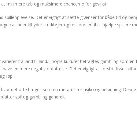
ed at minimere tab og maksimere chancerne for gevinst.
nd spilleoplevelse. Det er vigtigt at sætte grænser for både tid og pe
ge casinoer tilbyder værktøjer og ressourcer til at hjælpe spillere me
 varierer fra land til land. I nogle kulturer betragtes gambling som en
 have en mere negativ opfattelse. Det er vigtigt at forstå disse kultur
g i spil.
 hvor det ofte bruges som en metafor for risiko og belønning. Denne 
fatter spil og gambling generelt.