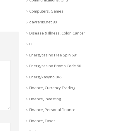
Communications, GPS
Computers, Games
davranis.net 80
Disease & Illness, Colon Cancer
EC
Energycasino Free Spin 681
Energycasino Promo Code 90
Energykasyno 845
Finance, Currency Trading
Finance, Investing
Finance, Personal Finance
Finance, Taxes