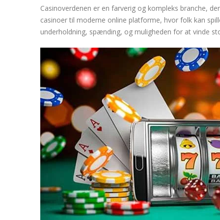
Casinoverdenen er en farverig og kompleks branche, der ti
casinoer til moderne online platforme, hvor folk kan spi
underholdning, spænding, og muligheden for at vinde st