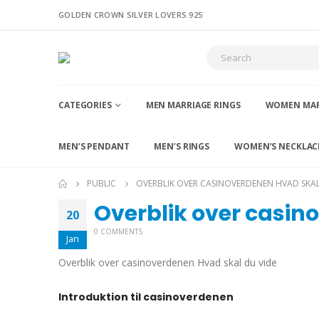
GOLDEN CROWN SILVER LOVERS 925
CATEGORIES
MEN MARRIAGE RINGS
WOMEN MAR
MEN’S PENDANT
MEN’S RINGS
WOMEN’S NECKLAC
PUBLIC
OVERBLIK OVER CASINOVERDENEN HVAD SKAL
Overblik over casin
20
0 COMMENTS
Jan
Overblik over casinoverdenen Hvad skal du vide
Introduktion til casinoverdenen