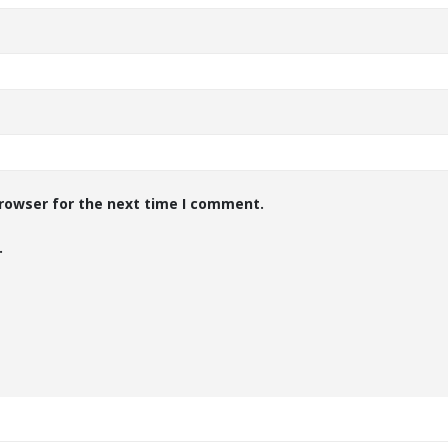
browser for the next time I comment.
.