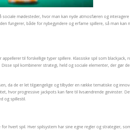
også sociale mødesteder, hvor man kan nyde atmosfæren og interager
erden fungerer, både for nybegyndere og erfarne spillere, så man kan n
 appellerer til forskellige typer spillere. Klassiske spil som blackjack, 
 Disse spil kombinerer strategi, held og sociale elementer, der gør de
n, da de er let tilgængelige og tilbyder en række tematiske og innovat
itet, hvor progressive jackpots kan føre til livsændrende gevinster. De
 og spillestil.
 for hvert spil. Hver spilsystem har sine egne regler og strategier, som