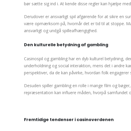
bør sætte sig ind i. At kende disse regler kan hjælpe m
Derudover er ansvarligt spil afgørende for at sikre en su
være opmærksom på, hvornår det er tid til at stoppe. Man
ansvarligt og undgå spilleafhængighed.
Den kulturelle betydning af gambling
Casinospil og gambling har en dyb kulturel betydning, der
underholdning og social interaktion, mens det i andre kan
perspektiver, da de kan påvirke, hvordan folk engagerer si
Desuden spiller gambling en rolle i mange film og bøger,
repræsentation kan influere måden, hvorpå samfundet op
Fremtidige tendenser i casinoverdenen