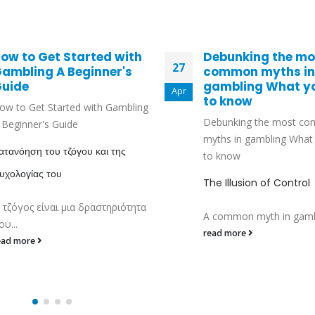
ow to Get Started with
Debunking the mo
27
ambling A Beginner's
common myths in
uide
gambling What y
Apr
to know
ow to Get Started with Gambling
Debunking the most c
 Beginner's Guide
myths in gambling What
ατανόηση του τζόγου και της
to know
υχολογίας του
The Illusion of Control
 τζόγος είναι μια δραστηριότητα
A common myth in gambli
ου...
read more
ead more