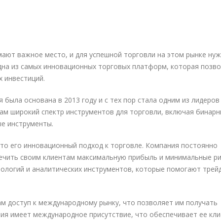
ают важное место, и для успешной торговли на этом рынке ну
дна из самых инновационных торговых платформ, которая позв
 инвестиций.
была основана в 2013 году и с тех пор стала одним из лидеров
ам широкий спектр инструментов для торговли, включая бинар
ые инструменты.
 это его инновационный подход к торговле. Компания постоянно
печить своим клиентам максимальную прибыль и минимальные ри
хнологий и аналитических инструментов, которые помогают трей
там доступ к международному рынку, что позволяет им получать
ния имеет международное присутствие, что обеспечивает ее кл