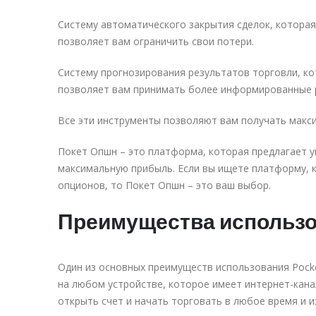
Систему автоматического закрытия сделок, которая 
позволяет вам ограничить свои потери.
Систему прогнозирования результатов торговли, ко
позволяет вам принимать более информированные 
Все эти инструменты позволяют вам получать макси
Покет Опшн – это платформа, которая предлагает 
максимальную прибыль. Если вы ищете платформу, 
опционов, то Покет Опшн – это ваш выбор.
Преимущества использо
Один из основных преимуществ использования Pocke
на любом устройстве, которое имеет интернет-канал
открыть счет и начать торговать в любое время и и