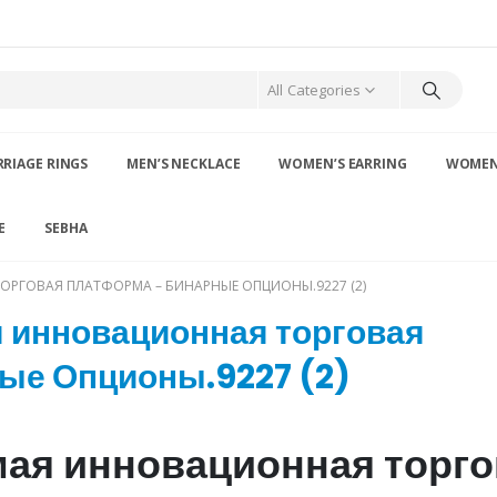
All Categories
RIAGE RINGS
MEN’S NECKLACE
WOMEN’S EARRING
WOMEN’
E
SEBHA
ОРГОВАЯ ПЛАТФОРМА – БИНАРНЫЕ ОПЦИОНЫ.9227 (2)
я инновационная торговая
ые Опционы.9227 (2)
мая инновационная торг