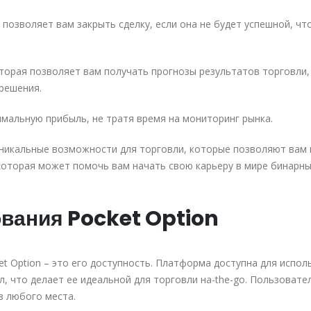
позволяет вам закрыть сделку, если она не будет успешной, чт
торая позволяет вам получать прогнозы результатов торговли,
решения.
мальную прибыль, не тратя время на мониторинг рынка.
уникальные возможности для торговли, которые позволяют вам
которая может помочь вам начать свою карьеру в мире бинарн
вания Pocket Option
t Option – это его доступность. Платформа доступна для испол
, что делает ее идеальной для торговли на-the-go. Пользовате
з любого места.