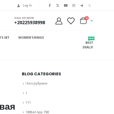
Log In
CALL US NOW
0
+20225938998
S SET
WOMEN’S RINGS
NEW
BEST
DEALS!
BLOG CATEGORIES
! Без рубрики
1
овая
111
188bet App 788