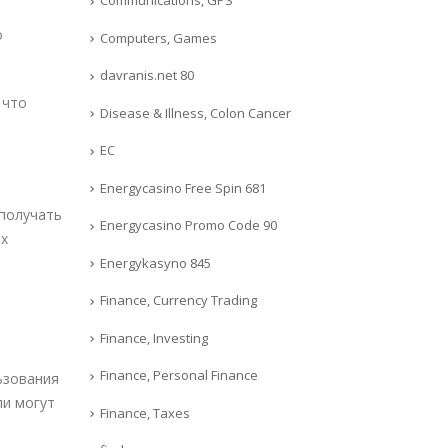
Communications, GPS
о
Computers, Games
davranis.net 80
 что
Disease & Illness, Colon Cancer
EC
Energycasino Free Spin 681
 получать
Energycasino Promo Code 90
ых
Energykasyno 845
Finance, Currency Trading
Finance, Investing
Finance, Personal Finance
ьзования
ли могут
Finance, Taxes