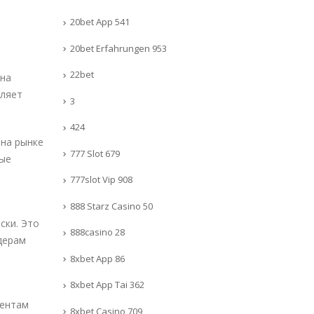
20bet App 541
20bet Erfahrungen 953
22bet
жна
оляет
3
424
 на рынке
777 Slot 679
ные
777slot Vip 908
888 Starz Casino 50
ски. Это
888casino 28
дерам
8xbet App 86
8xbet App Tai 362
иентам
8xbet Casino 709