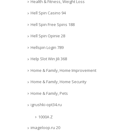
Health & Fitness, Weight Loss
Hell Spin Casino 94
Hell Spin Free Spins 188
Hell Spin Opinie 28
Hellspin Login 789
Help Slot Win Jili 368
Home & Family, Home Improvement
Home & Family, Home Security
Home & Family, Pets
igrushki-opt34.ru
1000A Z
imageloop.ru 20