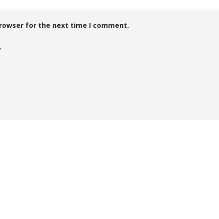
browser for the next time I comment.
.