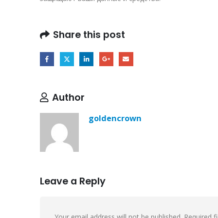
Share this post
Author
goldencrown
Leave a Reply
Your email address will not be published.
Required f