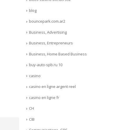
blog
bouncepark.com.ar2
Business, Advertising
Business, Entrepreneurs
Business, Home Based Business
buy-auto-spb.ru 10
casino
casino en ligne argent reel
casino en ligne fr
CH
CIB