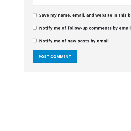
Save my name, email, and website in this 
Notify me of follow-up comments by email
Notify me of new posts by email.