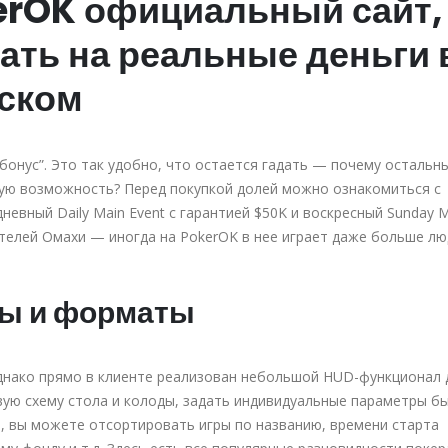
erOK официальный сайт,
рать на реальные деньги 
сском
бонус”. Это так удобно, что остается гадать — почему остальн
кую возможность? Перед покупкой долей можно ознакомиться с
евный Daily Main Event с гарантией $50K и воскресный Sunday M
ителей Омахи — иногда на PokerOK в нее играет даже больше лю
ры и форматы
днако прямо в клиенте реализован небольшой HUD-функционал 
ую схему стола и колоды, задать индивидуальные параметры б
е, вы можете отсортировать игры по названию, времени старта