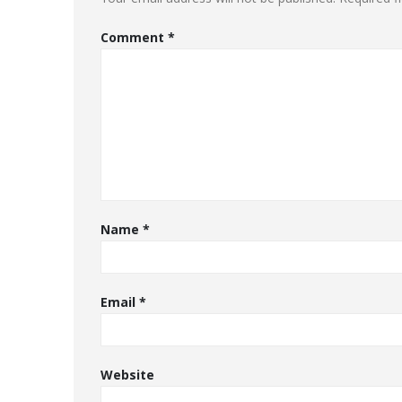
Comment
*
Name
*
Email
*
Website