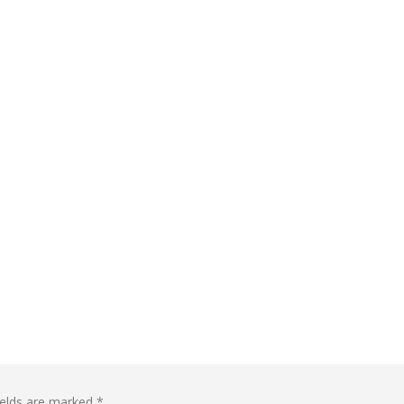
ields are marked
*