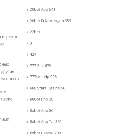
20bet App 541
20bet Erfahrungen 953
22bet
 игроков,
3
мп
424
ярных
777 Slot 679
 другие.
777slot Vip 908
ем опыта.
888 Starz Casino 50
r и
 также
888casino 28
8xbet App 86
Олимп
8xbet App Tai 362
я
8xbet Casino 709