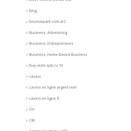
blog
bouncepark.com.ar2
Business, Advertising
Business, Entrepreneurs
Business, Home Based Business
buy-auto-spb.ru 10
casino
casino en ligne argent reel
casino en ligne fr
CH
CIB