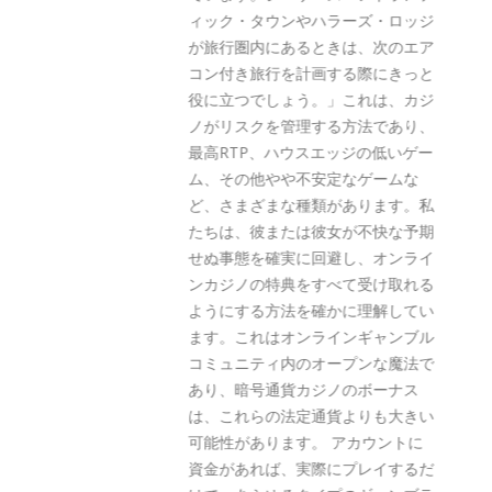
ィック・タウンやハラーズ・ロッジ
が旅行圏内にあるときは、次のエア
コン付き旅行を計画する際にきっと
役に立つでしょう。」これは、カジ
ノがリスクを管理する方法であり、
最高RTP、ハウスエッジの低いゲー
ム、その他やや不安定なゲームな
ど、さまざまな種類があります。私
たちは、彼または彼女が不快な予期
せぬ事態を確実に回避し、オンライ
ンカジノの特典をすべて受け取れる
ようにする方法を確かに理解してい
ます。これはオンラインギャンブル
コミュニティ内のオープンな魔法で
あり、暗号通貨カジノのボーナス
は、これらの法定通貨よりも大きい
可能性があります。 アカウントに
資金があれば、実際にプレイするだ