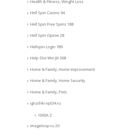
Health & Fitness, Weight Loss
Hell Spin Casino 94
Hell Spin Free Spins 188
Hell Spin Opinie 28
Hellspin Login 789
Help Slot Win Jili 368
Home & Family, Home Improvement
Home & Family, Home Security
Home & Family, Pets
igrushki-opt34.ru
1000A Z
imageloop.ru 20