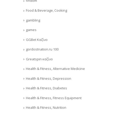
findom
Food & Beverage, Cooking
gambling
games
GGBet Καζίνο
gordostnation.ru 100
Greatspin καζίνο
Health & Fitness, Alternative Medicine
Health & Fitness, Depression
Health & Fitness, Diabetes
Health & Fitness, Fitness Equipment
Health & Fitness, Nutrition