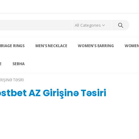
All Categories
RIAGE RINGS
MEN’S NECKLACE
WOMEN’S EARRING
WOMEN’
E
SEBHA
IŞINƏ TƏSIRI
tbet AZ Girişinə Təsiri