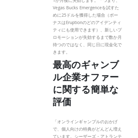
1か月後に失効します。「つまり、
Vegas Bucks Emergenceを試すた
めに25ドルを獲得した場合（ボー
ナスはEruptionのどのアイデンティ
ティにも使用できます）、新しいプ
ロモーションが失効するまで数か月
待つのではなく、同じ日に現金化で
きます。
最高のギャンブ
ル企業オファー
に関する簡単な
評価
「オンラインギャンブルのおかげ
で、個人向けの特典がどんどん増え
ています。シーザーズ・アトランテ