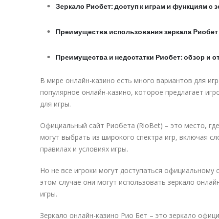
Зеркало Риобет: доступ к играм и функциям с 
Преимущества использования зеркала Риобет
Преимущества и недостатки Риобет: обзор и 
В мире онлайн-казино есть много вариантов для игро
популярное онлайн-казино, которое предлагает игро
для игры.
Официальный сайт Риобета (RioBet) – это место, где
могут выбрать из широкого спектра игр, включая сл
правилах и условиях игры.
Но не все игроки могут доступаться официальному с
этом случае они могут использовать зеркало онлай
игры.
Зеркало онлайн-казино Рио Бет – это зеркало офици