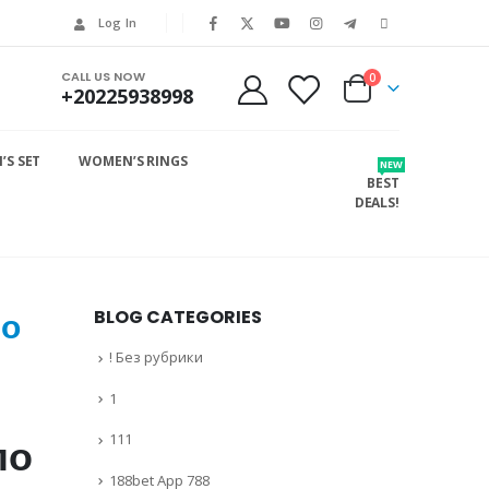
Log In
CALL US NOW
0
+20225938998
S SET
WOMEN’S RINGS
NEW
BEST
DEALS!
но
BLOG CATEGORIES
! Без рубрики
1
ло
111
188bet App 788