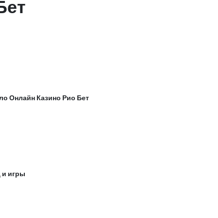
Бет
ло Онлайн Казино Рио Бет
 и игры