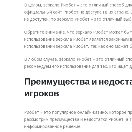
В целом, зеркало Риобет – это отличный способ для
официальный сайт Риобет не доступен в их стране. 
не доступен, то зеркало Риобет – это отличный выб
Обратите внимание, что зеркало Риобет может быть
использование зеркала Риобет является законным в
использовании зеркала Риобет, так как оно может 
В любом случае, зеркало Риобет – это отличный спо
рекомендуем его использование для тех, кто ищет д
Преимущества и недоста
игроков
Риобет – это популярное онлайн-казино, которое пр
рассмотрим преимущества и недостатки Риобет, а 
информированное решение.