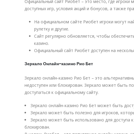
Официальный сайт Риобет – это место, где игроки 
доступных игр, условия акций и бонусов, а также пра
На официальном сайте Риобет игроки могут най
рулетку и другие.
Сайт регулярно обновляется, чтобы обеспечить
казино.
Официальный сайт Риобет доступен на нескольки
Зеркало Онлайн-казино Рио Бет
Зеркало онлайн-казино Рио Бет – это альтернативны
недоступен или блокирован. Зеркало может быть пол
доступаться к официальному сайту.
Зеркало онлайн-казино Рио Бет может быть доступ
Зеркало может быть полезно для игроков, которы
Зеркало может быть использовано для доступа к 
блокирован.