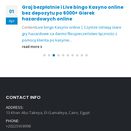
Graj bezpłatnie i Live bingo Kasyno online
01
bez depozytu po 6000+ Gierek
hazardowych online
Apr
Content
Live bingo Kasyno online | Czymże istnieją stare
gry hazardowe za darmo?
Bezpieczeństwo łączności z
pomocą klienta po kasynie...
read more
CONTACT INFO
ADDRESS:
13 Khan Abu Takeya, El-Gamaleya, Cairo, Egypt
PHONE:
+20225938998