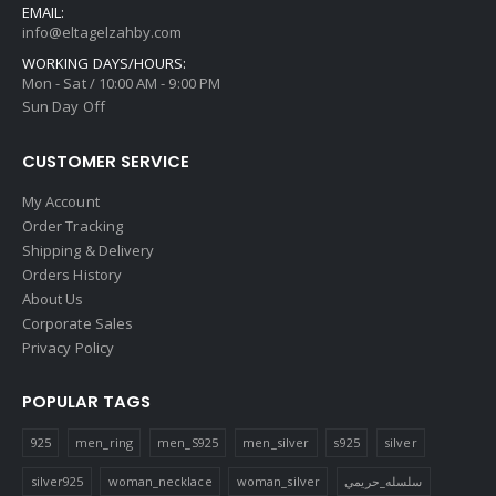
EMAIL:
info@eltagelzahby.com
WORKING DAYS/HOURS:
Mon - Sat / 10:00 AM - 9:00 PM
Sun Day Off
CUSTOMER SERVICE
My Account
Order Tracking
Shipping & Delivery
Orders History
About Us
Corporate Sales
Privacy Policy
POPULAR TAGS
925
men_ring
men_S925
men_silver
s925
silver
silver925
woman_necklace
woman_silver
سلسله_حريمي