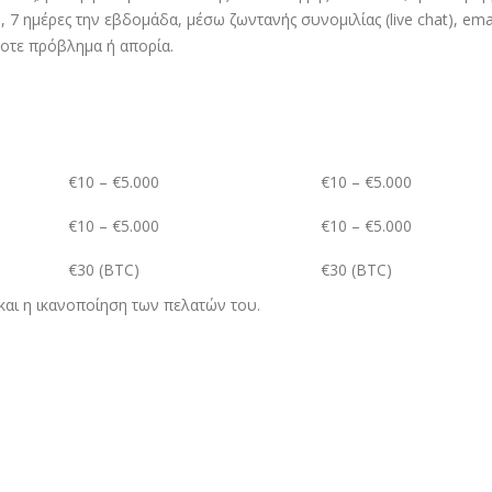
7 ημέρες την εβδομάδα, μέσω ζωντανής συνομιλίας (live chat), emai
ποτε πρόβλημα ή απορία.
€10 – €5.000
€10 – €5.000
€10 – €5.000
€10 – €5.000
€30 (BTC)
€30 (BTC)
 και η ικανοποίηση των πελατών του.