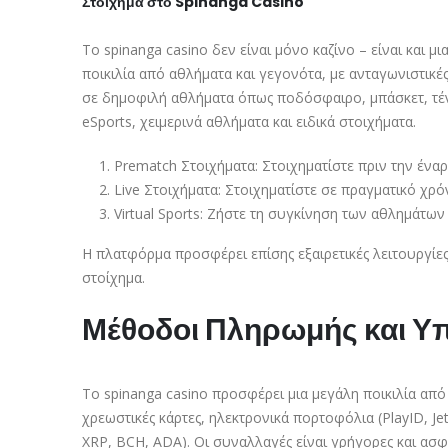
Στοίχημα στο Spinanga Casino
Το spinanga casino δεν είναι μόνο καζίνο – είναι και
ποικιλία από αθλήματα και γεγονότα, με ανταγωνιστικ
σε δημοφιλή αθλήματα όπως ποδόσφαιρο, μπάσκετ, τένι
eSports, χειμερινά αθλήματα και ειδικά στοιχήματα.
Prematch Στοιχήματα: Στοιχηματίστε πριν την ένα
Live Στοιχήματα: Στοιχηματίστε σε πραγματικό χρό
Virtual Sports: Ζήστε τη συγκίνηση των αθλημάτων
Η πλατφόρμα προσφέρει επίσης εξαιρετικές λειτουργίες,
στοίχημα.
Μέθοδοι Πληρωμής και Υ
Το spinanga casino προσφέρει μια μεγάλη ποικιλία από
χρεωστικές κάρτες, ηλεκτρονικά πορτοφόλια (PlayID, Je
XRP, BCH, ADA). Οι συναλλαγές είναι γρήγορες και ασφ