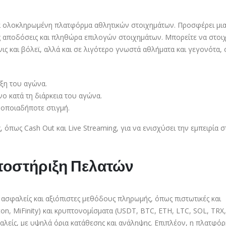
 μια ολοκληρωμένη πλατφόρμα αθλητικών στοιχημάτων. Προσφέρει μια
ές αποδόσεις και πληθώρα επιλογών στοιχημάτων. Μπορείτε να στοι
ς και βόλεϊ, αλλά και σε λιγότερο γνωστά αθλήματα και γεγονότα,
ρξη του αγώνα.
νο κατά τη διάρκεια του αγώνα.
 οποιαδήποτε στιγμή.
 όπως Cash Out και Live Streaming, για να ενισχύσει την εμπειρία σ
ποστήριξη Πελατών
 ασφαλείς και αξιόπιστες μεθόδους πληρωμής, όπως πιστωτικές και
ton, MiFinity) και κρυπτονομίσματα (USDT, BTC, ETH, LTC, SOL, TRX
αλείς, με υψηλά όρια κατάθεσης και ανάληψης. Επιπλέον, η πλατφό