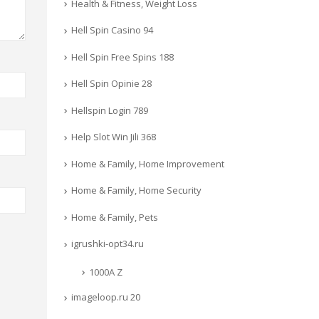
Health & Fitness, Weight Loss
Hell Spin Casino 94
Hell Spin Free Spins 188
Hell Spin Opinie 28
Hellspin Login 789
Help Slot Win Jili 368
Home & Family, Home Improvement
Home & Family, Home Security
Home & Family, Pets
igrushki-opt34.ru
1000A Z
imageloop.ru 20