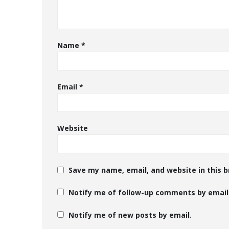
Name
*
Email
*
Website
Save my name, email, and website in this 
Notify me of follow-up comments by email
Notify me of new posts by email.