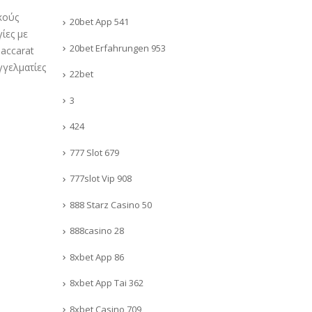
κούς
20bet App 541
ίες με
20bet Erfahrungen 953
baccarat
γγελματίες
22bet
3
424
777 Slot 679
777slot Vip 908
888 Starz Casino 50
888casino 28
8xbet App 86
8xbet App Tai 362
8xbet Casino 709