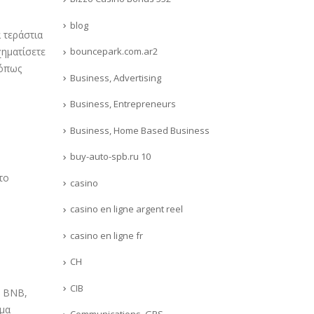
blog
 τεράστια
χηματίσετε
bouncepark.com.ar2
 όπως
Business, Advertising
Business, Entrepreneurs
Business, Home Based Business
buy-auto-spb.ru 10
το
casino
casino en ligne argent reel
casino en ligne fr
CH
CIB
, BNB,
ρμα