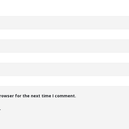
browser for the next time I comment.
.