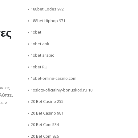
188bet Codes 972
188bet Hiphop 971
τες
1xbet
1xbet apk
1xbet arabic
1xbet RU
1xbet-online-casino.com
οντας
1xslots-oficialniy-bonuskod.ru 10
αλύπτει
20 Bet Casino 255
 των
20 Bet Casino 981
20 Bet Com 534
20 Bet Com 926