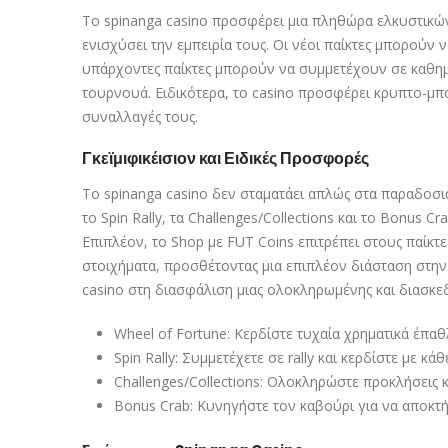
Το spinanga casino προσφέρει μια πληθώρα ελκυστικών
ενισχύσει την εμπειρία τους. Οι νέοι παίκτες μπορο
υπάρχοντες παίκτες μπορούν να συμμετέχουν σε καθημε
τουρνουά. Ειδικότερα, το casino προσφέρει κρυπτο-μπ
συναλλαγές τους.
Γκεϊμιφικέισιον και Ειδικές Προσφορές
Το spinanga casino δεν σταματάει απλώς στα παραδοσια
το Spin Rally, τα Challenges/Collections και το Bonus 
Επιπλέον, το Shop με FUT Coins επιτρέπει στους παίκτ
στοιχήματα, προσθέτοντας μια επιπλέον διάσταση στην
casino στη διασφάλιση μιας ολοκληρωμένης και διασκεδα
Wheel of Fortune: Κερδίστε τυχαία χρηματικά έπαθ
Spin Rally: Συμμετέχετε σε rally και κερδίστε με κά
Challenges/Collections: Ολοκληρώστε προκλήσεις κ
Bonus Crab: Κυνηγήστε τον καβούρι για να αποκτ