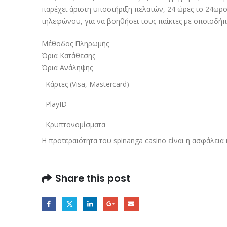
παρέχει άριστη υποστήριξη πελατών, 24 ώρες το 24ωρο, 
τηλεφώνου, για να βοηθήσει τους παίκτες με οποιοδή
Μέθοδος Πληρωμής
Όρια Κατάθεσης
Όρια Ανάληψης
Κάρτες (Visa, Mastercard)
PlayID
Κρυπτονομίσματα
Η προτεραιότητα του spinanga casino είναι η ασφάλεια
Share this post