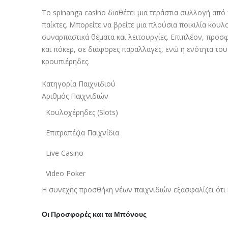
Το spinanga casino διαθέτει μια τεράστια συλλογή από 
παίκτες. Μπορείτε να βρείτε μια πλούσια ποικιλία κου
συναρπαστικά θέματα και λειτουργίες. Επιπλέον, προσφ
και πόκερ, σε διάφορες παραλλαγές, ενώ η ενότητα του 
κρουπιέρηδες.
Κατηγορία Παιχνιδιού
Αριθμός Παιχνιδιών
Κουλοχέρηδες (Slots)
Επιτραπέζια Παιχνίδια
Live Casino
Video Poker
Η συνεχής προσθήκη νέων παιχνιδιών εξασφαλίζει ότι η
Οι Προσφορές και τα Μπόνους