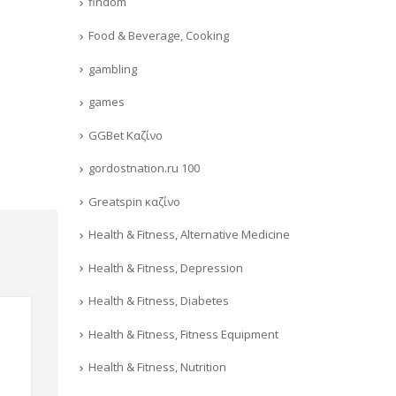
findom
Food & Beverage, Cooking
gambling
games
GGBet Καζίνο
gordostnation.ru 100
Greatspin καζίνο
Health & Fitness, Alternative Medicine
Health & Fitness, Depression
Health & Fitness, Diabetes
Health & Fitness, Fitness Equipment
Health & Fitness, Nutrition