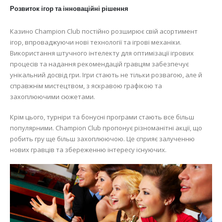
Розвиток ігор та інноваційні рішення
Казино Champion Club постійно розширює свій асортимент
ігор, впроваджуючи нові технології та ігрові механіки.
Використання штучного інтелекту для оптимізації ігрових
процесів та надання рекомендацій гравцям забезпечує
унікальний досвід гри. Ігри стають не тільки розвагою, але й
справжнім мистецтвом, з яскравою графікою та
захоплюючими сюжетами.
Крім цього, турніри та бонусні програми стають все більш
популярними. Champion Club пропонує різноманітні акції, що
робить гру ще більш захоплюючою. Це сприяє залученню
нових гравців та збереженню інтересу існуючих.