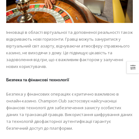
Інновації в області віртуальної та доповненої реальності також
відкривають нові горизонти. Гравці можуть зануритися у
віртуальний світ азарту, відчуваючи атмосферу справжнього
казино, не виходячи з дому. Це підвищує цікавість та
задоволення від гри, що є важливим фактором у залученні
нових користувачів.
Безпека та фінансові технології
Безпека у фінансових операціях є критично важливою в
онлайн-казино. Champion Club застосовує найсучасніші
фінансові технології для забезпечення захисту особистих
даних та транзакцій гравців. Використання шифрування даних
та технологій двофакторної аутентифікації гарантує
безпечний доступ до платформи.