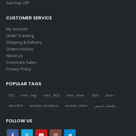
Sun Day Off
CUSTOMER SERVICE
My Account
Order Tracking
Shipping & Delivery
Orders History
About Us
Corporate Sales
Privacy Policy
POPULAR TAGS
925
men_ring
men_S925
men_silver
s925
silver
silver925
woman_necklace
woman_silver
سلسله_حريمي
FOLLOW US