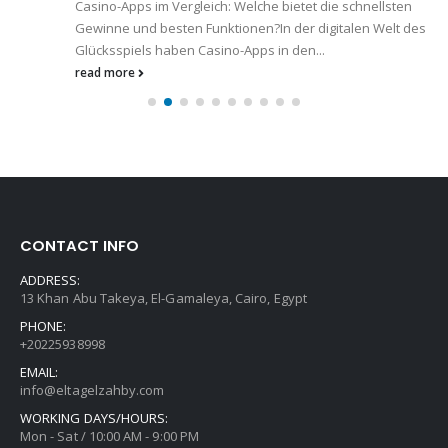
Casino-Apps im Vergleich: Welche bietet die schnellsten
Gewinne und besten Funktionen?In der digitalen Welt des
Glücksspiels haben Casino-Apps in den...
read more
CONTACT INFO
ADDRESS:
13 Khan Abu Takeya, El-Gamaleya, Cairo, Egypt
PHONE:
+20225938998
EMAIL:
info@eltagelzahby.com
WORKING DAYS/HOURS:
Mon - Sat / 10:00 AM - 9:00 PM