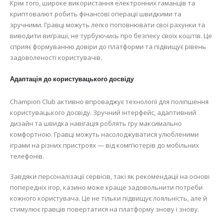
Крім того, широке використання електронних гаманців та
криптовалют робить фінансові операції швидкими та
зручними. Гравці можуть легко поповнювати свої рахунки та
виводити виграші, не турбуючись про безпеку своїх коштів. Це
сприяє формуванню довіри до платформи та підвищує рівень
задоволеності користувачів.
Адаптація до користувацького досвіду
Champion Club активно впроваджує технології для поліпшення
користувацького досвіду. Зручний інтерфейс, адаптивний
дизайн та швидка навігація роблять гру максимально
комфортною. Гравці можуть насолоджуватися улюбленими
іграми на різних пристроях — від комп’ютерів до мобільних
телефонів.
Завдяки персоналізації сервісів, такі як рекомендації на основі
попередніх ігор, казино може краще задовольнити потреби
кожного користувача. Це не тільки підвищує лояльність, але й
стимулює гравців повертатися на платформу знову і знову.