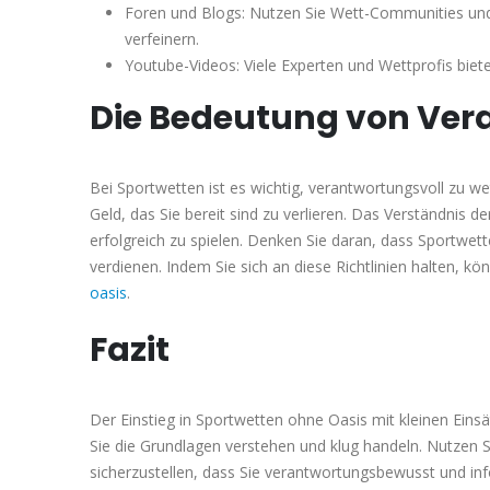
Foren und Blogs: Nutzen Sie Wett-Communities und 
verfeinern.
Youtube-Videos: Viele Experten und Wettprofis biet
Die Bedeutung von Ver
Bei Sportwetten ist es wichtig, verantwortungsvoll zu we
Geld, das Sie bereit sind zu verlieren. Das Verständnis d
erfolgreich zu spielen. Denken Sie daran, dass Sportwette
verdienen. Indem Sie sich an diese Richtlinien halten, k
oasis
.
Fazit
Der Einstieg in Sportwetten ohne Oasis mit kleinen Eins
Sie die Grundlagen verstehen und klug handeln. Nutzen Si
sicherzustellen, dass Sie verantwortungsbewusst und inf