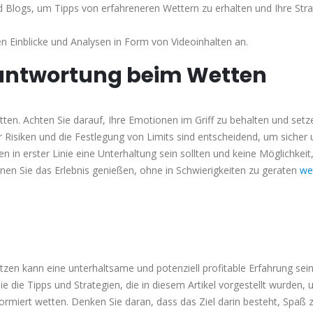
Blogs, um Tipps von erfahreneren Wettern zu erhalten und Ihre Stra
en Einblicke und Analysen in Form von Videoinhalten an.
antwortung beim Wetten
tten. Achten Sie darauf, Ihre Emotionen im Griff zu behalten und setz
er Risiken und die Festlegung von Limits sind entscheidend, um sicher
n in erster Linie eine Unterhaltung sein sollten und keine Möglichkeit
önnen Sie das Erlebnis genießen, ohne in Schwierigkeiten zu geraten
we
ätzen kann eine unterhaltsame und potenziell profitable Erfahrung sei
e die Tipps und Strategien, die in diesem Artikel vorgestellt wurden,
ormiert wetten. Denken Sie daran, dass das Ziel darin besteht, Spaß