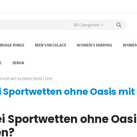
All Categories
RIAGE RINGS
MEN’S NECKLACE
WOMEN’S EARRING
WOMEN’
E
SEBHA
OASIS MIT KLEINEN EINSÄTZEN?
i Sportwetten ohne Oasis mit
ei Sportwetten ohne Oas
en?