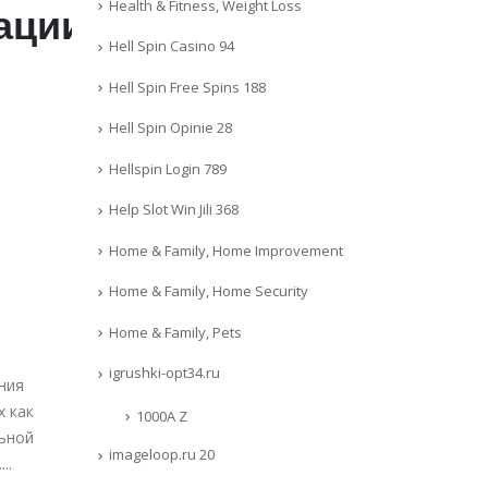
Health & Fitness, Weight Loss
ации:
игроков:
Hell Spin Casino 94
Лотереи и
Hell Spin Free Spins 188
розыгрыши
Hell Spin Opinie 28
в Pinco
Hellspin Login 789
Help Slot Win Jili 368
Важнейшим аспектом
Home & Family, Home Improvement
привлечения игроков к
Home & Family, Home Security
лотереям и розыгрышам в Pinco
является психология. Игроки
Home & Family, Pets
стремятся...
В
read more
igrushki-opt34.ru
ния
х как
1000A Z
льной
imageloop.ru 20
..