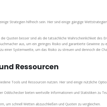
nige Strategien hilfreich sein. Hier sind einige gängige Wettstrategien
ie Quoten besser sind als die tatsächliche Wahrscheinlichkeit des Er
chmacher aus, um ein geringes Risiko und garantierte Gewinne zu er
u einer Systemwette, um das Risiko zu streuen und dennoch die Ch
 und Ressourcen
hiedene Tools und Ressourcen nutzen. Hier sind einige nützliche Optio
der Oddschecker bieten wertvolle Informationen und Statistiken zu T
n, um schnell Wetten abzuschließen und Quoten zu vergleichen.