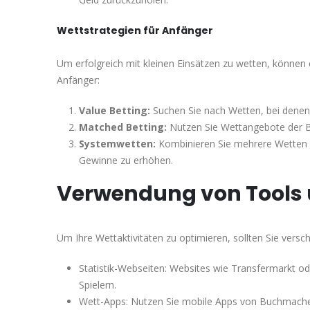
Wettstrategien für Anfänger
Um erfolgreich mit kleinen Einsätzen zu wetten, können ei
Anfänger:
Value Betting:
Suchen Sie nach Wetten, bei denen d
Matched Betting:
Nutzen Sie Wettangebote der Bu
Systemwetten:
Kombinieren Sie mehrere Wetten z
Gewinne zu erhöhen.
Verwendung von Tools
Um Ihre Wettaktivitäten zu optimieren, sollten Sie versc
Statistik-Webseiten: Websites wie Transfermarkt o
Spielern.
Wett-Apps: Nutzen Sie mobile Apps von Buchmacher