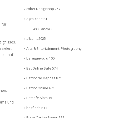
8xbet Dang Nhap 257
agro-code.ru
 für
4000 ancorZ
albania2025
eignisses.
zielen.
Arts & Entertainment, Photography
ance auf
beregaevo.ru 100
Bet Online Safe 574
Betriot No Deposit 871
Betriot Online 671
nen:
Betsafe Slots 15
eams und
bezflash.ru 10
Bizzo Casino Bonus 552