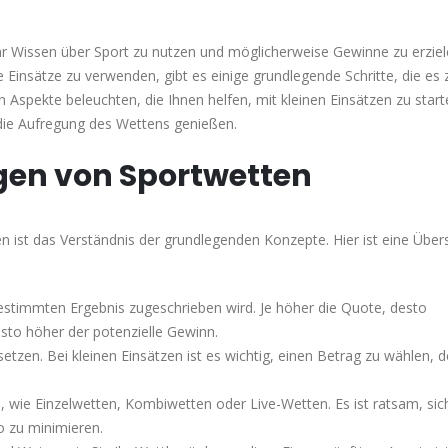
ihr Wissen über Sport zu nutzen und möglicherweise Gewinne zu erzie
 Einsätze zu verwenden, gibt es einige grundlegende Schritte, die es 
en Aspekte beleuchten, die Ihnen helfen, mit kleinen Einsätzen zu star
die Aufregung des Wettens genießen.
gen von Sportwetten
en ist das Verständnis der grundlegenden Konzepte. Hier ist eine Übers
bestimmten Ergebnis zugeschrieben wird. Je höher die Quote, desto
esto höher der potenzielle Gewinn.
setzen. Bei kleinen Einsätzen ist es wichtig, einen Betrag zu wählen, d
, wie Einzelwetten, Kombiwetten oder Live-Wetten. Es ist ratsam, sic
o zu minimieren.