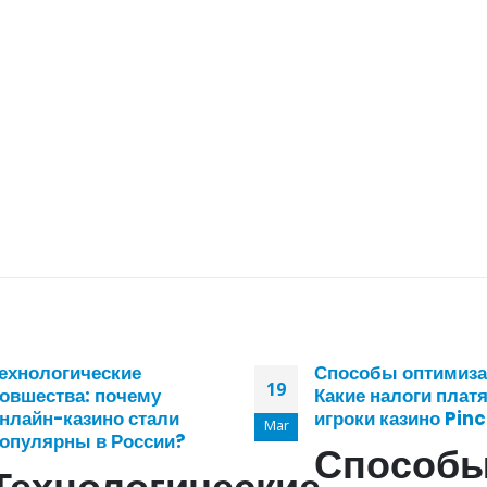
ехнологические
Способы оптимиза
19
овшества: почему
Какие налоги плат
нлайн-казино стали
игроки казино Pin
Mar
опулярны в России?
Способ