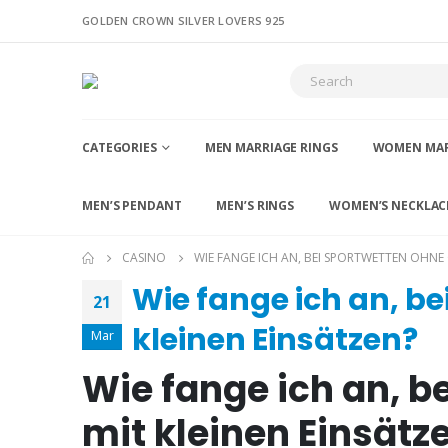
GOLDEN CROWN SILVER LOVERS 925
CATEGORIES
MEN MARRIAGE RINGS
WOMEN MAR
MEN’S PENDANT
MEN’S RINGS
WOMEN’S NECKLAC
CASINO
WIE FANGE ICH AN, BEI SPORTWETTEN OHNE 
Wie fange ich an, be
21
kleinen Einsätzen?
Mar
Wie fange ich an, b
mit kleinen Einsätz