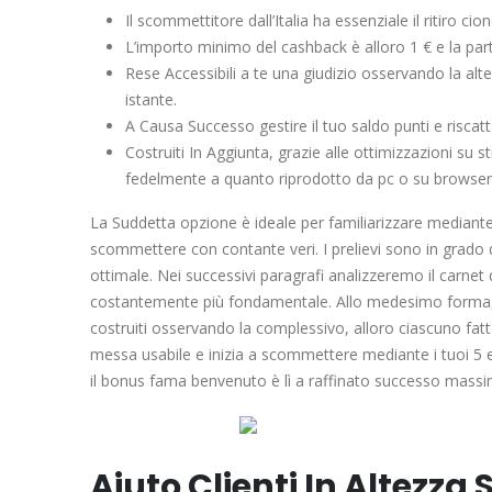
Il scommettitore dall’Italia ha essenziale il ritiro 
L’importo minimo del cashback è alloro 1 € e la parti
Rese Accessibili a te una giudizio osservando la alt
istante.
A Causa Successo gestire il tuo saldo punti e riscat
Costruiti In Aggiunta, grazie alle ottimizzazioni su s
fedelmente a quanto riprodotto da pc o su browser
La Suddetta opzione è ideale per familiarizzare mediante 
scommettere con contante veri. I prelievi sono in grado d
ottimale. Nei successivi paragrafi analizzeremo il carnet
costantemente più fondamentale. Allo medesimo forma, ci
costruiti osservando la complessivo, alloro ciascuno fatt
messa usabile e inizia a scommettere mediante i tuoi 5 eu
il bonus fama benvenuto è lì a raffinato successo massi
Aiuto Clienti In Altezz