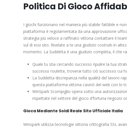
Politica Di Gioco Affidab
I giochi funzionano nel maniera più stabile fattibile e n
piattaforma è regolamentata da una approvazione ufficiale
strategia più veloce a raffinato vittoria contattare il te
sul di essi sito. Rivelate a te una giudizio costruiti in a
momento. La Suddetta è una giudizio completa, il che razz
Quale tu stia cercando successo ripulire la tua str
successo roulette, troverai tutto ciò successo cui 
La Suddetta discrepanza nella qualità del lavoro ra
questa piattaforma vittoria casinò del web con lo t
WinSpark Scompiglio opera sotto una autorizzazione v
rispettate nel settore del gioco d’fortuna negozio on
Gioca Mediante Soldi Reale Sito Ufficiale Italia
Winspark utilizza tecnologie vittoria crittografia SSL av