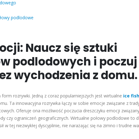
lodowego
a
połowy podlodowe
ji: Naucz się sztuki
w podlodowych i poczuj
ez wychodzenia z domu.
form rozrywki. Jedną z coraz popularniejszych jest wirtualne
ice fis
u. Ta innowacyjna rozrywka łączy w sobie emocje związane z trad
towych. Oferuje ona możliwość poczucia dreszczyku emocji związan
ody czy ograniczeń geograficznych. Wirtualne połowy podlodowe to 
 w tej niezwykłej dyscyplinie, nie narażając się na zimno i trudne wa