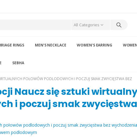
All Categories
RIAGE RINGS
MEN’S NECKLACE
WOMEN’S EARRING
WOMEN’
E
SEBHA
I WIRTUALNYCH POŁOWÓW PODLODOWYCH I POCZUJ SMAK ZWYCIĘSTWA BEZ
ji Naucz się sztuki wirtualn
h i poczuj smak zwycięstwa
nych połowów podlodowych i poczuj smak zwycięstwa bez wychodzeni
rstwem podlodowym