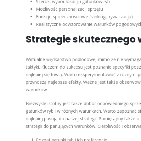
Szeroki wybór lokacji i gatunków ryb
Możliwość personalizacji sprzętu
Funkcje społecznościowe (rankingi, rywalizacja)
Realistyczne odwzorowanie warunków pogodowyc
Strategie skutecznego
Wirtualne wędkarstwo podlodowe, mimo że nie wymaga f
taktyki. Kluczem do sukcesu jest poznanie specyfiki po
najlepiej się łowią. Warto eksperymentować z różnymi pr
przynoszą najlepsze efekty. Ważne jest także obserwowa
warunków.
Niezwykle istotny jest także dobór odpowiedniego sprzę
gatunków ryb i w różnych warunkach. Warto zapoznać si
najlepiej pasują do naszej strategii. Pamiętajmy tak
strategii do panujących warunków. Cierpliwość i obse
Poznaj gatunki ryb i ich preferencje