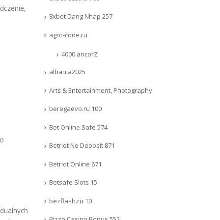
dczenie,
8xbet Dang Nhap 257
agro-code.ru
4000 ancorZ
albania2025
Arts & Entertainment, Photography
beregaevo.ru 100
Bet Online Safe 574
go
Betriot No Deposit 871
Betriot Online 671
Betsafe Slots 15
bezflash.ru 10
idualnych
Bizzo Casino Bonus 552