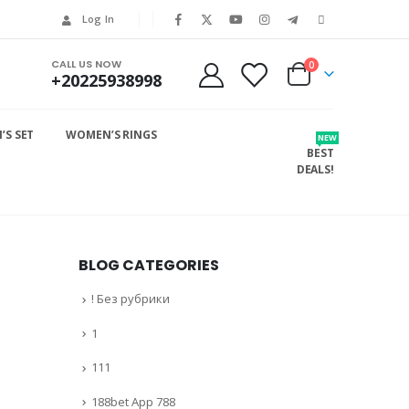
Log In
CALL US NOW
0
+20225938998
S SET
WOMEN’S RINGS
NEW
BEST
DEALS!
BLOG CATEGORIES
! Без рубрики
1
111
188bet App 788