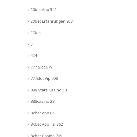
20bet App 541
20bet Erfahrungen 953
22bet
3
424
777 Slot 679
777slot Vip 908
888 Starz Casino 50
888casino 28
8xbet App 86
8xbet App Tai 362
8xbet Casino 709