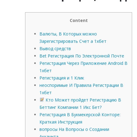
Content
Валюты, В Которых можно
Зарегистрировать Счет а 1хбет
Вывод средств
Bet Регистрация По Электронной Почте
Регистрация Через Приложение Android В
1хбет
Регистрация и 1 Клик
неоспоримые И Правила Регистрации В
1хбет
Кто Может пройдет Регистрацию В
Беттинг Компании 1 Икс Бет?
Регистрация В Букмекерской Конторе:
Краткая Инструкция
вопросы На Вопросы о Создании
Аккаунта