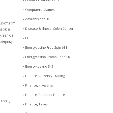
Communications, GPS
Computers, Games
davranis.net 80
имости от
Disease & Illness, Colon Cancer
авок а
х валют,
EC
Америку
Energycasino Free Spin 681
Energycasino Promo Code 90
Energykasyno 845
Finance, Currency Trading
Finance, Investing
Finance, Personal Finance
 сразу
Finance, Taxes