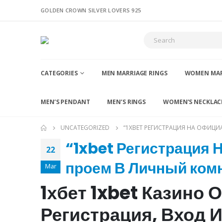
GOLDEN CROWN SILVER LOVERS 925
CATEGORIES
MEN MARRIAGE RINGS
WOMEN MAR
MEN’S PENDANT
MEN’S RINGS
WOMEN’S NECKLAC
UNCATEGORIZED
“1XBET РЕГИСТРАЦИЯ НА ОФИЦ
“1xbet Регистрация 
22
проем В Личный ком
Mar
1хбет 1xbet Казино
Регистрация, Вход 