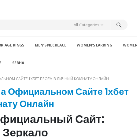
All Categories
RIAGE RINGS
MEN’S NECKLACE
WOMEN’S EARRING
WOMEN’
E
SEBHA
ИАЛЬНОМ САЙТЕ 1ХБЕТ ПРОЕМ В ЛИЧНЫЙ КОМНАТУ ОНЛАЙН
На Официальном Сайте 1хбет
нату Онлайн
 Официальный Сайт:
И Зеркало