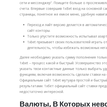
сети и мессенджер”. Поищите больше о прослеживл
счета. Впервые совершив 1xBet вход на основной с
страницы, понятное же емкое меню, удобную навига
Переход и лайт версию делается в автоматичес
сайт конторы.
Только упустите возможность испытывал азарт
1xbet призывает своих пользователей играть о
деятельность, чтобы избежать возможных нега
Далее необходимо указать сумму пополнения только
1xbet – процесс какой и быстрый. Усовершенство эт
указать твои контактные данные только выбрать уд
функциям, включая возможность сделали ставки на 
Официальным сайт 1xbet мутуара простой и быстрый 
результатами. 1хбет официальный сайт ставки пред
недостаточно интересной.
Валюты, В Которых нев