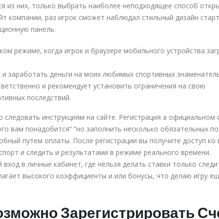
ся из них, только выбрать наиболее неподходящее способ откр
айт компании, раз игрок сможет наблюдал стильный дизайн стар
ционную панель.
ком режиме, когда игрок и браузере мобильного устройства за
 и заработать деньги на моих любимых спортивных знаменател
тветственно и рекомендует установить ограничения на свою
тивных последствий.
 следовать инструкциям на сайте. Регистрация а официальном 
ого вам понадобится” “но заполнить несколько обязательных по
обный путем оплаты. После регистрации вы получите доступ ко 
спорт и следить и результатами в режиме реального времени.
вход в личные кабинет, где нельзя делать ставки только следи
лагает высокого коэффициенты и или бонусы, что делаю игру е
озможно Зарегистрировать Сч