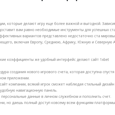
кции, которые делают игру еще более важной и выгодной. Завис
редоставит вам равно необходимые инструменты для успешных ст
ффективных вариантов представлено недостаточно ста мировы
ающего, включая Европу, Среднюю, Африку, Южную и Северную 
кие коэффициенты же удобный интерфейс делают сайт 1xbet
дура создания нового игрового счета, которая доступна спустя
ном приложении.
сайт компании, всякий игрок сможет наблюдая стильный дизайн
 удобную навигационную панель.
е персональные данные в личном служебном и пополнить счет.
ени, но даешь полный доступ ковсему всем функциям платформы