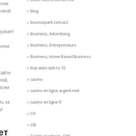
ытия
товой
blog
bouncepark.com.ar2
гружает
Business, Advertising
Business, Entrepreneurs
ьном.
Business, Home Based Business
buy-auto-spb.ru 10
сайте
casino
лей,
всем
casino en ligne argent reel
ть за
casino en ligne fr
ще
CH
CIB
ет