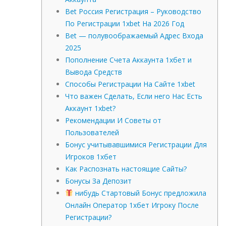
Bet Россия Регистрация – Руководство
По Регистрации 1xbet На 2026 Год
Bet — полувоображаемый Адрес Входа
2025
Пополнение Счета Аккаунта 1хбет и
Вывода Средств
Способы Регистрации На Сайте 1xbet
Что важен Сделать, Если него Нас Есть
Аккаунт 1xbet?
Рекомендации И Советы от
Пользователей
Бонус учитывавшимися Регистрации Для
Игроков 1хбет
Как Распознать настоящие Сайты?
Бонусы За Депозит
нибудь Стартовый Бонус предложила
Онлайн Оператор 1хбет Игроку После
Регистрации?