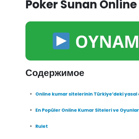
Poker Sunan Online 
OYNAM
Содержимое
Online kumar sitelerinin Türkiye’deki yasa
En Popüler Online Kumar Siteleri ve Oyunlar
Rulet