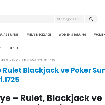
All Categories
RIAGE RINGS
MEN’S NECKLACE
WOMEN’S EARRING
WOMEN’
E
SEBHA
OKER SUNAN ONLINE KUMAR SITELERI.1725
e Rulet Blackjack ve Poker S
i.1725
ye – Rulet, Blackjack ve