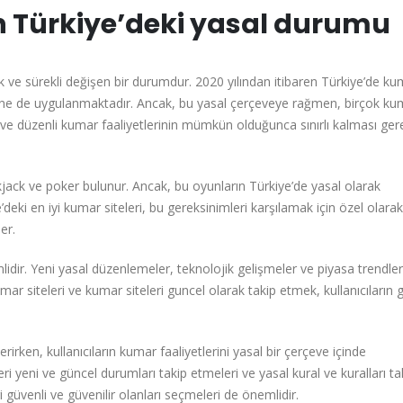
in Türkiye’deki yasal durumu
 ve sürekli değişen bir durumdur. 2020 yılından itibaren Türkiye’de ku
rine de uygulanmaktadır. Ancak, bu yasal çerçeveye rağmen, birçok kum
ve düzenli kumar faaliyetlerinin mümkün olduğunca sınırlı kalması gere
ackjack ve poker bulunur. Ancak, bu oyunların Türkiye’de yasal olarak
’deki en iyi kumar siteleri, bu gereksinimleri karşılamak için özel olarak
er.
idir. Yeni yasal düzenlemeler, teknolojik gelişmeler ve piyasa trendle
kumar siteleri ve kumar siteleri guncel olarak takip etmek, kullanıcıların 
rirken, kullanıcıların kumar faaliyetlerini yasal bir çerçeve içinde
eri yeni ve güncel durumları takip etmeleri ve yasal kural ve kuralları ta
ri güvenli ve güvenilir olanları seçmeleri de önemlidir.