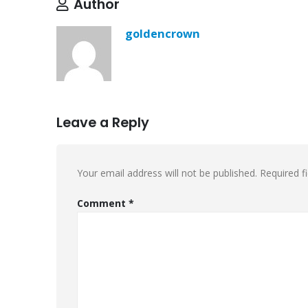
Author
goldencrown
Leave a Reply
Your email address will not be published.
Required f
Comment
*