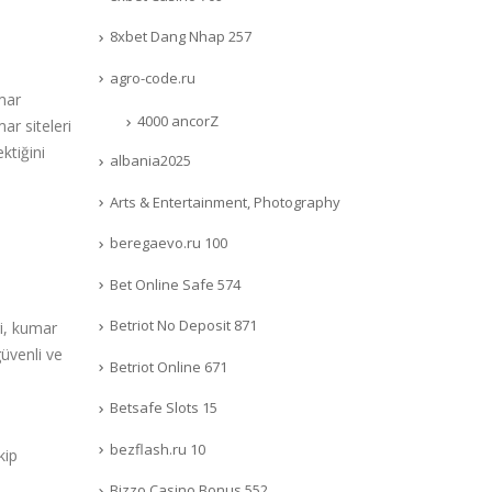
8xbet Dang Nhap 257
agro-code.ru
mar
4000 ancorZ
ar siteleri
ktiğini
albania2025
Arts & Entertainment, Photography
beregaevo.ru 100
Bet Online Safe 574
Betriot No Deposit 871
ri, kumar
güvenli ve
Betriot Online 671
Betsafe Slots 15
bezflash.ru 10
kip
Bizzo Casino Bonus 552