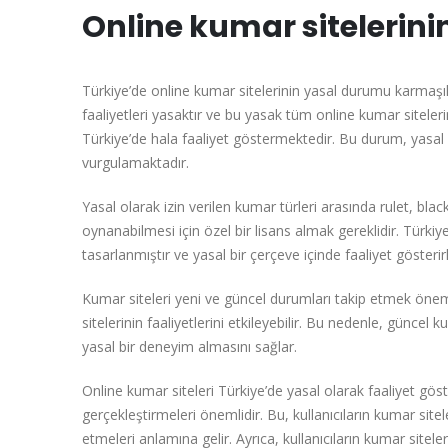
Online kumar sitelerin
Türkiye’de online kumar sitelerinin yasal durumu karmaşık
faaliyetleri yasaktır ve bu yasak tüm online kumar sitele
Türkiye’de hala faaliyet göstermektedir. Bu durum, yasal 
vurgulamaktadır.
Yasal olarak izin verilen kumar türleri arasında rulet, bl
oynanabilmesi için özel bir lisans almak gereklidir. Türkiye
tasarlanmıştır ve yasal bir çerçeve içinde faaliyet gösterirl
Kumar siteleri yeni ve güncel durumları takip etmek öneml
sitelerinin faaliyetlerini etkileyebilir. Bu nedenle, güncel 
yasal bir deneyim almasını sağlar.
Online kumar siteleri Türkiye’de yasal olarak faaliyet göste
gerçekleştirmeleri önemlidir. Bu, kullanıcıların kumar sitel
etmeleri anlamına gelir. Ayrıca, kullanıcıların kumar sitele