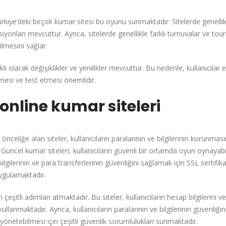
ürkiye’deki birçok kumar sitesi bu oyunu sunmaktadır. Sitelerde genelli
onları mevcuttur. Ayrıca, sitelerde genellikle farklı turnuvalar ve tou
ilmesini sağlar.
i olarak değişiklikler ve yenilikler mevcuttur. Bu nedenle, kullanıcılar e
emesi ve test etmesi önemlidir.
online kumar siteleri
nceliğe alan siteler, kullanıcıların paralarının ve bilgilerinin korunması
 Güncel kumar siteleri, kullanıcıların güvenli bir ortamda oyun oynayabi
ilgilerinin ve para transferlerinin güvenliğini sağlamak için SSL sertifikal
uygulamaktadır.
n çeşitli adımları atmaktadır. Bu siteler, kullanıcıların hesap bilgilerini v
ullanmaktadır. Ayrıca, kullanıcıların paralarının ve bilgilerinin güvenliğin
e yönetebilmesi için çeşitli güvenlik sorumlulukları sunmaktadır.