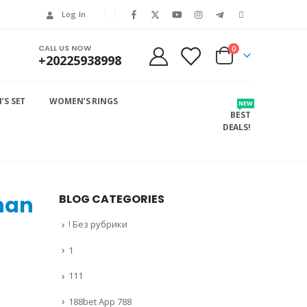
Log In
CALL US NOW
0
+20225938998
S SET
WOMEN’S RINGS
NEW
BEST
DEALS!
unan
BLOG CATEGORIES
! Без рубрики
1
111
188bet App 788