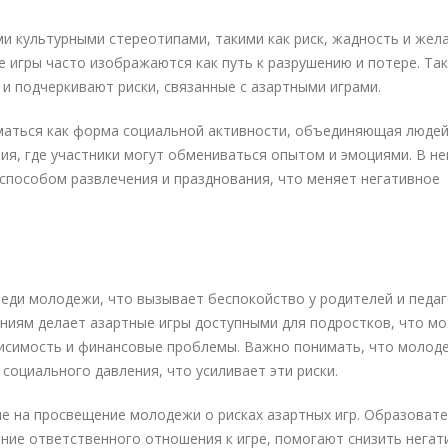
и культурными стереотипами, такими как риск, жадность и жел
е игры часто изображаются как путь к разрушению и потере. Та
 подчеркивают риски, связанные с азартными играми.
иматься как форма социальной активности, объединяющая людей
ия, где участники могут обмениваться опытом и эмоциями. В н
способом развлечения и празднования, что меняет негативное
еди молодежи, что вызывает беспокойство у родителей и педаг
ениям делает азартные игры доступными для подростков, что м
ависимость и финансовые проблемы. Важно понимать, что молод
социального давления, что усиливает эти риски.
е на просвещение молодежи о рисках азартных игр. Образоват
ние ответственного отношения к игре, помогают снизить негат