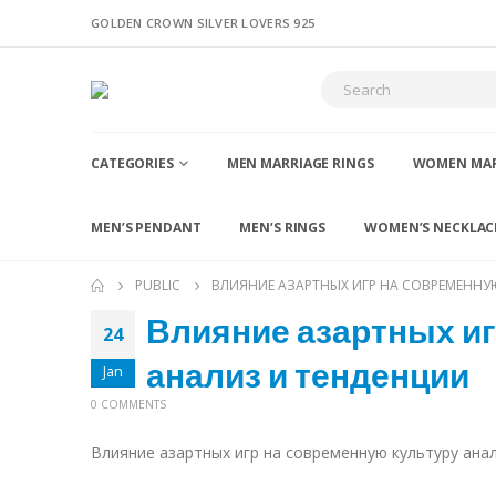
GOLDEN CROWN SILVER LOVERS 925
CATEGORIES
MEN MARRIAGE RINGS
WOMEN MAR
MEN’S PENDANT
MEN’S RINGS
WOMEN’S NECKLAC
PUBLIC
ВЛИЯНИЕ АЗАРТНЫХ ИГР НА СОВРЕМЕННУ
Влияние азартных иг
24
анализ и тенденции
Jan
0 COMMENTS
Влияние азартных игр на современную культуру ана