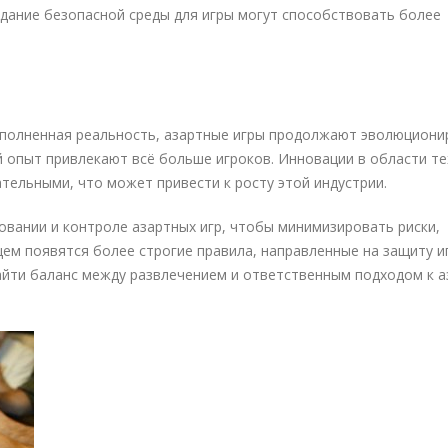
дание безопасной среды для игры могут способствовать более
дополненная реальность, азартные игры продолжают эволюциони
 опыт привлекают всё больше игроков. Инновации в области т
тельными, что может привести к росту этой индустрии.
овании и контроле азартных игр, чтобы минимизировать риски,
щем появятся более строгие правила, направленные на защиту и
найти баланс между развлечением и ответственным подходом к 