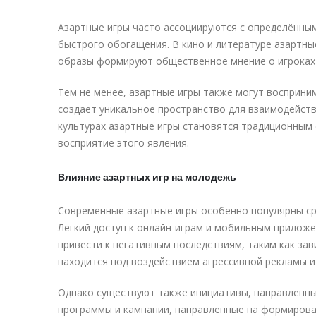
Азартные игры часто ассоциируются с определённым
быстрого обогащения. В кино и литературе азартны
образы формируют общественное мнение о игроках и
Тем не менее, азартные игры также могут восприн
создает уникальное пространство для взаимодейств
культурах азартные игры становятся традиционным 
восприятие этого явления.
Влияние азартных игр на молодежь
Современные азартные игры особенно популярны ср
Легкий доступ к онлайн-играм и мобильным прилож
привести к негативным последствиям, таким как з
находится под воздействием агрессивной рекламы и 
Однако существуют также инициативы, направленны
программы и кампании, направленные на формирова