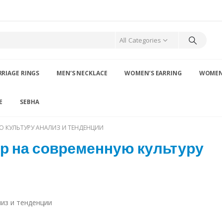
All Categories
RIAGE RINGS
MEN’S NECKLACE
WOMEN’S EARRING
WOMEN’
E
SEBHA
Ю КУЛЬТУРУ АНАЛИЗ И ТЕНДЕНЦИИ
р на современную культуру
лиз и тенденции