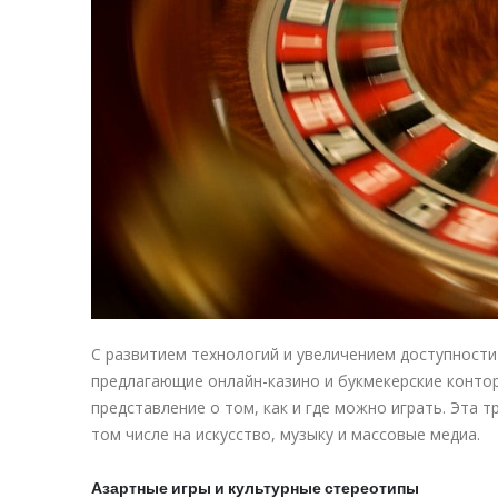
С развитием технологий и увеличением доступности
предлагающие онлайн-казино и букмекерские конто
представление о том, как и где можно играть. Эта 
том числе на искусство, музыку и массовые медиа.
Азартные игры и культурные стереотипы