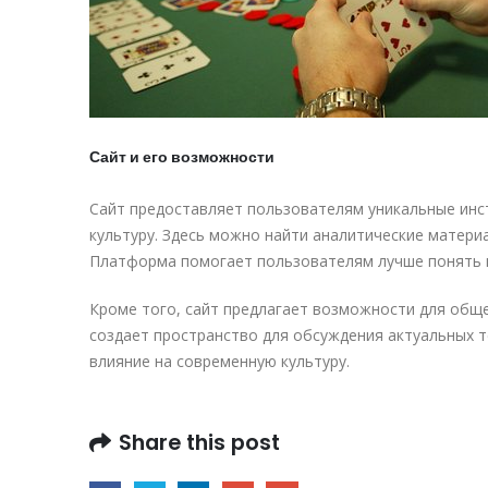
Сайт и его возможности
Сайт предоставляет пользователям уникальные инст
культуру. Здесь можно найти аналитические материа
Платформа помогает пользователям лучше понять ку
Кроме того, сайт предлагает возможности для общ
создает пространство для обсуждения актуальных т
влияние на современную культуру.
Share this post