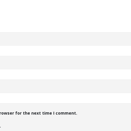
browser for the next time I comment.
.