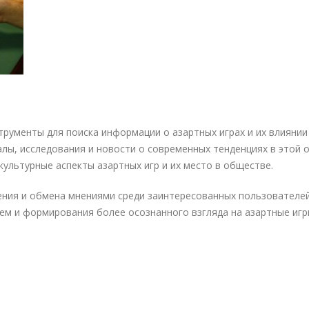
рументы для поиска информации о азартных играх и их влиянии
лы, исследования и новости о современных тенденциях в этой о
льтурные аспекты азартных игр и их место в обществе.
ения и обмена мнениями среди заинтересованных пользователей
ем и формирования более осознанного взгляда на азартные игр