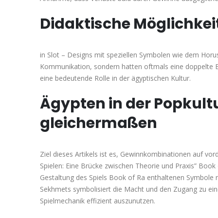
Didaktische Möglichkei
in Slot – Designs mit speziellen Symbolen wie dem Horus 
Kommunikation, sondern hatten oftmals eine doppelte B
eine bedeutende Rolle in der ägyptischen Kultur.
Ägypten in der Popkult
gleichermaßen
Ziel dieses Artikels ist es, Gewinnkombinationen auf vor
Spielen: Eine Brücke zwischen Theorie und Praxis” Book o
Gestaltung des Spiels Book of Ra enthaltenen Symbole re
Sekhmets symbolisiert die Macht und den Zugang zu ein
Spielmechanik effizient auszunutzen.