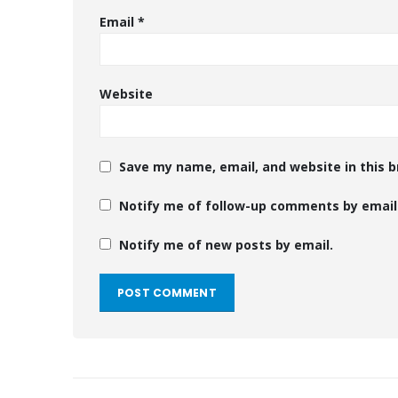
Email
*
Website
Save my name, email, and website in this 
Notify me of follow-up comments by email
Notify me of new posts by email.