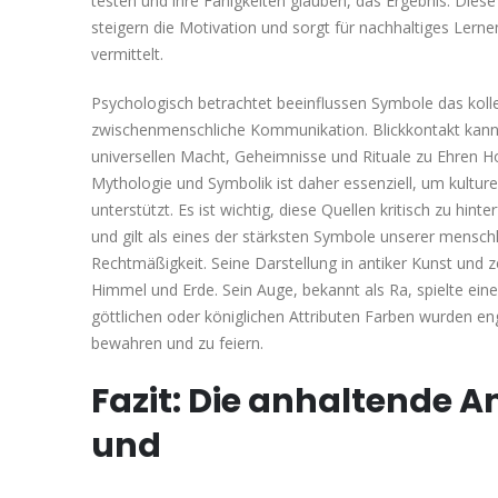
testen und ihre Fähigkeiten glauben, das Ergebnis. Dies
steigern die Motivation und sorgt für nachhaltiges Lern
vermittelt.
Psychologisch betrachtet beeinflussen Symbole das koll
zwischenmenschliche Kommunikation. Blickkontakt kann 
universellen Macht, Geheimnisse und Rituale zu Ehren Ho
Mythologie und Symbolik ist daher essenziell, um kultur
unterstützt. Es ist wichtig, diese Quellen kritisch zu hi
und gilt als eines der stärksten Symbole unserer menschl
Rechtmäßigkeit. Seine Darstellung in antiker Kunst und 
Himmel und Erde. Sein Auge, bekannt als Ra, spielte eine 
göttlichen oder königlichen Attributen Farben wurden en
bewahren und zu feiern.
Fazit: Die anhaltende 
und