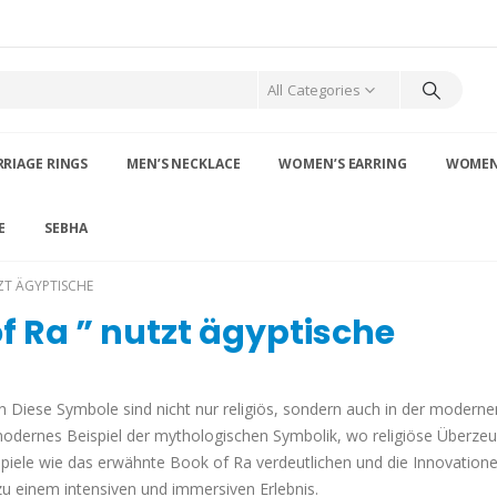
All Categories
RIAGE RINGS
MEN’S NECKLACE
WOMEN’S EARRING
WOMEN’
E
SEBHA
TZT ÄGYPTISCHE
of Ra ” nutzt ägyptische
Diese Symbole sind nicht nur religiös, sondern auch in der moderne
 modernes Beispiel der mythologischen Symbolik, wo religiöse Überz
piele wie das erwähnte Book of Ra verdeutlichen und die Innovatione
zu einem intensiven und immersiven Erlebnis.