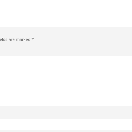
ields are marked
*