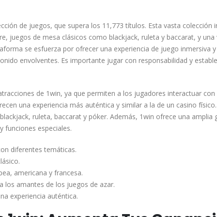
ección de juegos, que supera los 11,773 títulos. Esta vasta colección i
e, juegos de mesa clásicos como blackjack, ruleta y baccarat, y una
ataforma se esfuerza por ofrecer una experiencia de juego inmersiva y
sonido envolventes. Es importante jugar con responsabilidad y establ
atracciones de 1win, ya que permiten a los jugadores interactuar con
ecen una experiencia más auténtica y similar a la de un casino físico
 blackjack, ruleta, baccarat y póker. Además, 1win ofrece una amplia
y funciones especiales.
on diferentes temáticas.
lásico.
pea, americana y francesa.
 los amantes de los juegos de azar.
na experiencia auténtica.