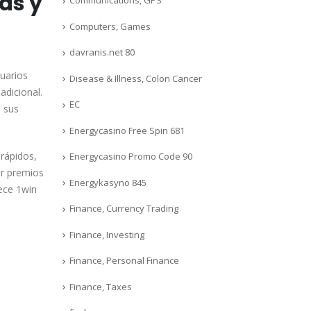
as y
Communications, GPS
Computers, Games
davranis.net 80
uarios
Disease & Illness, Colon Cancer
adicional.
EC
e sus
Energycasino Free Spin 681
 rápidos,
Energycasino Promo Code 90
ar premios
Energykasyno 845
rece 1win
Finance, Currency Trading
Finance, Investing
Finance, Personal Finance
Finance, Taxes