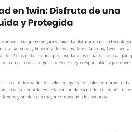
ad en 1win: Disfruta de una
uida y Protegida
periencia de juego segura y fluida. La plataforma utiliza tecnología
rmación personal y financiera de los jugadores. Además, 1win cuenta 
día, los 7 días de la semana, para ayudar a los usuarios con cualquie
 por cumplir con las regulaciones de juego responsables y promover
der a la plataforma desde cualquier lugar y en cualquier momento. La 
todas las funcionalidades de la versión de escritorio. Los depósitos e
 de fondos y brindan una mayor comodidad a los usuarios.