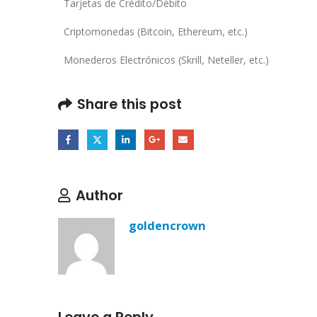
Tarjetas de Crédito/Débito
Criptomonedas (Bitcoin, Ethereum, etc.)
Monederos Electrónicos (Skrill, Neteller, etc.)
Share this post
Author
goldencrown
Leave a Reply