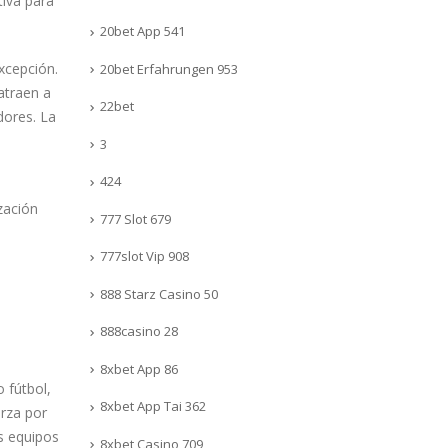
tiva para
20bet App 541
xcepción.
20bet Erfahrungen 953
 atraen a
22bet
dores. La
3
424
s
zación
777 Slot 679
777slot Vip 908
888 Starz Casino 50
888casino 28
8xbet App 86
 fútbol,
8xbet App Tai 362
erza por
os equipos
8xbet Casino 709