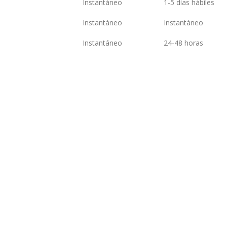
Instantáneo
1-5 días hábiles
Instantáneo
Instantáneo
Instantáneo
24-48 horas