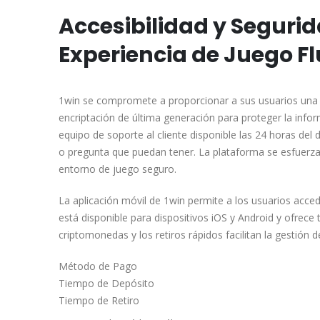
Accesibilidad y Segurid
Experiencia de Juego Fl
1win se compromete a proporcionar a sus usuarios una ex
encriptación de última generación para proteger la info
equipo de soporte al cliente disponible las 24 horas del 
o pregunta que puedan tener. La plataforma se esfuerza
entorno de juego seguro.
La aplicación móvil de 1win permite a los usuarios acce
está disponible para dispositivos iOS y Android y ofrece 
criptomonedas y los retiros rápidos facilitan la gestión
Método de Pago
Tiempo de Depósito
Tiempo de Retiro