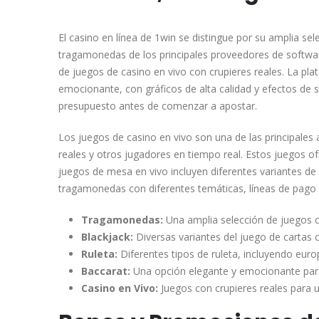
El casino en línea de 1win se distingue por su amplia sel
tragamonedas de los principales proveedores de softwar
de juegos de casino en vivo con crupieres reales. La pl
emocionante, con gráficos de alta calidad y efectos de 
presupuesto antes de comenzar a apostar.
Los juegos de casino en vivo son una de las principales 
reales y otros jugadores en tiempo real. Estos juegos ofr
juegos de mesa en vivo incluyen diferentes variantes de
tragamonedas con diferentes temáticas, líneas de pago 
Tragamonedas:
Una amplia selección de juegos c
Blackjack:
Diversas variantes del juego de cartas c
Ruleta:
Diferentes tipos de ruleta, incluyendo euro
Baccarat:
Una opción elegante y emocionante para
Casino en Vivo:
Juegos con crupieres reales para u