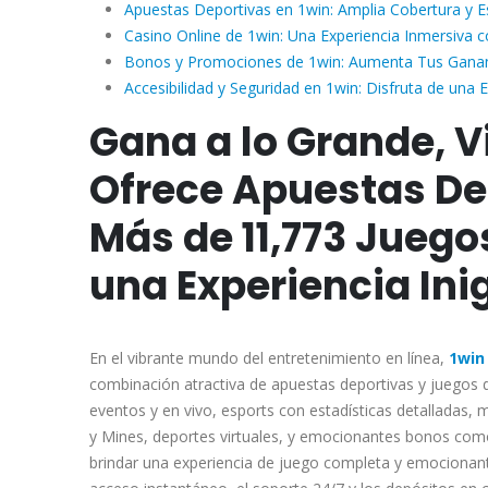
Apuestas Deportivas en 1win: Amplia Cobertura y Es
Casino Online de 1win: Una Experiencia Inmersiva 
Bonos y Promociones de 1win: Aumenta Tus Gananc
Accesibilidad y Seguridad en 1win: Disfruta de una 
Gana a lo Grande, V
Ofrece Apuestas De
Más de 11,773 Juego
una Experiencia Ini
En el vibrante mundo del entretenimiento en línea,
1win
combinación atractiva de apuestas deportivas y juegos 
eventos y en vivo, esports con estadísticas detalladas,
y Mines, deportes virtuales, y emocionantes bonos com
brindar una experiencia de juego completa y emocionante