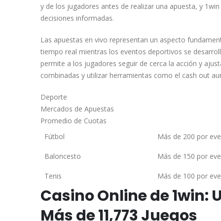
y de los jugadores antes de realizar una apuesta, y 1w
decisiones informadas.
Las apuestas en vivo representan un aspecto fundamental
tiempo real mientras los eventos deportivos se desarrol
permite a los jugadores seguir de cerca la acción y ajus
combinadas y utilizar herramientas como el cash out aum
Deporte
Mercados de Apuestas
Promedio de Cuotas
Fútbol
Más de 200 por ev
Baloncesto
Más de 150 por ev
Tenis
Más de 100 por ev
Casino Online de 1win: 
Más de 11,773 Juegos