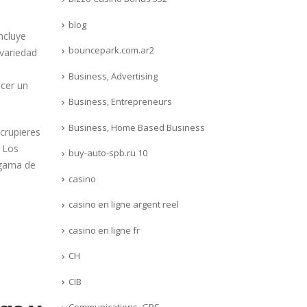
blog
ncluye
bouncepark.com.ar2
 variedad
Business, Advertising
ecer un
Business, Entrepreneurs
Business, Home Based Business
 crupieres
. Los
buy-auto-spb.ru 10
 gama de
casino
casino en ligne argent reel
casino en ligne fr
CH
CIB