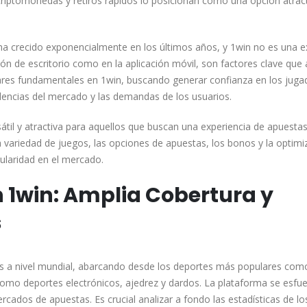
criptomonedas y retiros rápidos lo posicionan como una opción atrac
 ha crecido exponencialmente en los últimos años, y 1win no es una e
ersión de escritorio como en la aplicación móvil, son factores clave que
lares fundamentales en 1win, buscando generar confianza en los juga
encias del mercado y las demandas de los usuarios.
til y atractiva para aquellos que buscan una experiencia de apuesta
 variedad de juegos, las opciones de apuestas, los bonos y la optimi
pularidad en el mercado.
 1win: Amplia Cobertura y
s
os a nivel mundial, abarcando desde los deportes más populares como
como deportes electrónicos, ajedrez y dardos. La plataforma se esfu
rcados de apuestas. Es crucial analizar a fondo las estadísticas de l