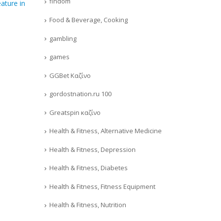
findom
amplitudenmodulation heimischen
eature in
PC zum besten geben. Die
Food & Beverage, Cooking
Glücksspieler spielen ringsherum
einen Dealer,...
gambling
read more
games
GGBet Καζίνο
gordostnation.ru 100
Greatspin καζίνο
Health & Fitness, Alternative Medicine
Health & Fitness, Depression
..
Health & Fitness, Diabetes
Health & Fitness, Fitness Equipment
Health & Fitness, Nutrition