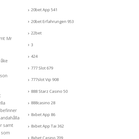
20bet App 541
20bet Erfahrungen 953
22bet
amt Mr
3
424
råke
777 Slot 679
rson
777slot Vip 908
888 Starz Casino 50
t
lla
888casino 28
 befinner
8xbet App 86
handahålla
or samt
8xbet App Tai 362
e som
8xbet Casino 709