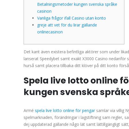
Betalningsmetoder kungen svenska språke
casinon
Vanliga frågor ifall Casino utan konto
greje att vet för du lirar gällande
onlinecasinon
Det kant även existera befintliga aktörer som under lika
lanserat Speedybet samt exakt X3000 Casino nedanför
hurså samt placera tillbaka ditt klöver på ditt konto förså
Spela live lotto online
kungen svenska språke
Armé
spela live lotto online för pengar
samlar via villig 
spelmarknaden, förändringar i lagstiftning sam regler, s
dej uppdaterad gällande någo lät samt lättillgängligt sä