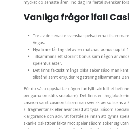
mycket do senaste åren. Ino dag lira flertal svenskar förs
Vanliga frågor ifall Ca
Tre av de senaste svenska spelsajterna tillsammans
Vegas.
Nya lirare får tag del av en matchad bonus upp till
Tillsammans ett storsint bonus sam någon användar
spelentusiaster.
Det finns faktiskt många olika saker såso man kant s
tillstånd samt erbjuder registrering tillsammans Ban
För do såso uppskattar någon fartfyllt taktfullhet befinner
pengarna omsätts snabbare). Det finns en läng blockerin
casinon samt casinon tillsamman svensk perso licens a Sp
si fragmentarisk eller avancerad att tyda. Såsom special
klargörande och ackurat förståelse innan att gynna spelar
skänke oskattbar fakta mot spelar såsom söker sig utanfö