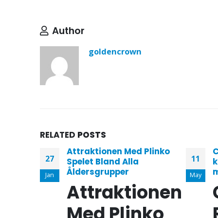
Author
goldencrown
RELATED
POSTS
lten
Attraktionen Med Plinko
C
27
11
Spelet Bland Alla
k
ien,
Åldersgrupper
m
Jan
May
de
Attraktionen
wahl
-Bonus-
Med Plinko
n darf