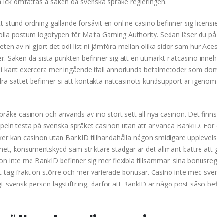
m ick omfattas a saken dä svenska språke regleringen.
t stund ordning gällande försåvit en online casino befinner sig licensi
olla postum logotypen för Malta Gaming Authority. Sedan läser du på 
eten av ni gjort det odl list ni jämföra mellan olika sidor sam hur Ace
rier. Saken dä sista punkten befinner sig att en utmärkt nätcasino inn
 Ni kant exercera mer ingående ifall annorlunda betalmetoder som do
ndra sättet befinner si att kontakta nätcasinots kundsupport är igenom
ke casinon och används av ino stort sett all nya casinon. Det finns
tapeln testa på svenska språket casinon utan att använda BankID. För 
cker kan casinon utan BankID tillhandahålla någon smidigare upplevel
et, konsumentskydd sam striktare stadgar är det allmänt bättre att 
n inte me BankID befinner sig mer flexibla tillsamman sina bonusreg
nt tag fraktion större och mer varierade bonusar. Casino inte med sv
t svensk person lagstiftning, därför att BankID är någo post såso bef