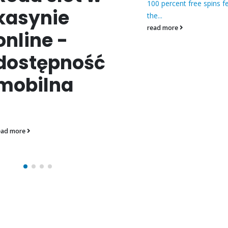
100 percent free spins f
kasynie
the...
read more
online -
dostępność
mobilna
ead more