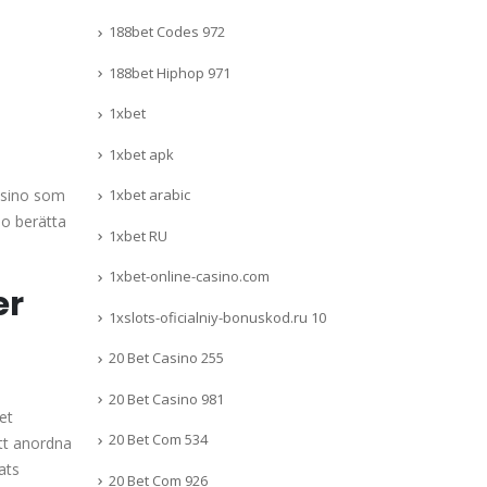
188bet Codes 972
188bet Hiphop 971
1xbet
1xbet apk
Casino som
1xbet arabic
do berätta
1xbet RU
1xbet-online-casino.com
er
1xslots-oficialniy-bonuskod.ru 10
20 Bet Casino 255
20 Bet Casino 981
et
20 Bet Com 534
att anordna
ats
20 Bet Com 926