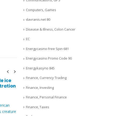
Communications, GPS
Computers, Games
davranis.net 80
Disease & Illness, Colon Cancer
EC
Energycasino Free Spin 681
Energycasino Promo Code 90
Energykasyno 845
Finance, Currency Trading
e ice
Beste Online Bejeweled
23
19
tration
Spielautomat Casinos
Finance, Investing
2026 220+ geprüfte
Mar
May
Casinos im Kollation
Finance, Personal Finance
Beliebte Kasino Spiele können Sie
erican
Finance, Taxes
gar nicht gleichwohl
s creature